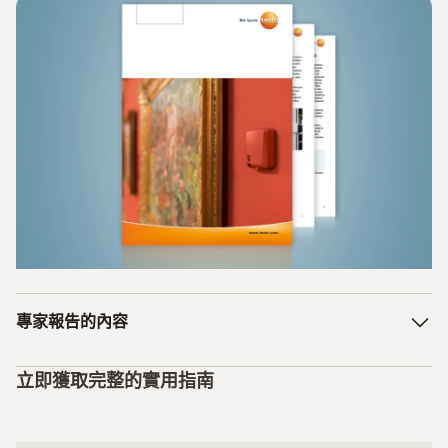
專家報告的內容
1. 一些歷史：溫度計
立即獲取完整的實用指南
2. 博物館對資料記錄儀的要求
3. 資料記錄儀的測量方式不同：數位式而非類比式