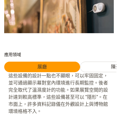
應用領域
展廳
陳
這些設備的設計一點也不顯眼，可以牢固固定，
並可通過顯示幕對室內環境進行長期監控。後者
完全取代了溫濕度計的功能。如果展覽空間的設
計達到較高標準，這些設備甚至可以 "隱形"。在
市面上，許多資料記錄儀在外觀設計上與博物館
環境格格不入。