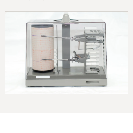
為了進行長期記錄，必須將每張圖像妥善歸檔。由於需要定
期維護且體積龐大，早期溫濕度計無法隨處使用。例如，展
示櫃中就沒有足夠的空間。而且由於它們對振動和位置變化
的敏感性，它們也完全不適合用於運輸監控。最後但並非最
不重要的一點是成本問題。由於每年都需要維護，每個測量
點的成本都相當高，即使由於使用壽命長，高昂的購買價格
也要分攤到很多年。