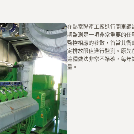
在熱電聯產工廠進行開車調
期監測是一項非常重要的任
監控相應的參數，首當其衝的
定排放限值進行監測。原先在
這種做法非常不準確，每年
量。