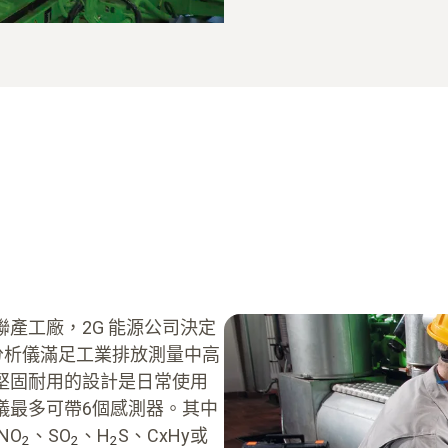
產工廠，2G 能源公司決定
煙氣分析儀滿足工業排放測量中高
堅固耐用的設計是日常使用
儀最多可帶6個感測器。其中
NO
、SO
、H
S、CxHy或
2
2
2