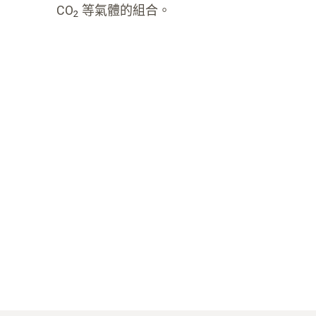
CO
等氣體的組合。
2