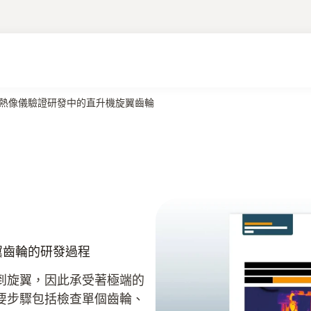
890 熱像儀驗證研發中的直升機旋翼齒輪
旋翼齒輪的研發過程
到旋翼，因此承受著極端的
要步驟包括檢查單個齒輪、