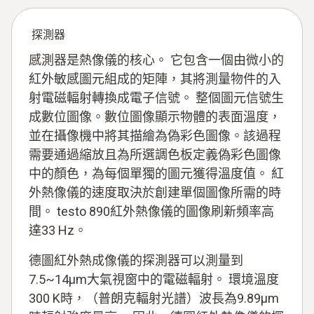
探測器
感測器是熱像儀的核心。 它包含一個由微小的
紅外敏感圖元組成的矩陣，其將測量物件的入
射電磁輻射轉換成電子信號。 整個圖元信號生
成數位圖像。數位圖像顯示物體的表面溫度，
並在攝像機中將其描繪為偽彩色圖像。該過程
需要通過縮放且為所選調色板定義偽彩色圖像
中的顏色，為每個單獨的圖元獲得溫度值。 紅
外熱像儀的速度取決於創建單個圖像所需的時
間。 testo 890紅外熱像儀的圖像刷新頻率高
達33 Hz。
德圖紅外熱成像儀的探測器可以測量到
7.5~14μm大氣視窗中的電磁輻射。 環境溫度
300 K時，（普朗克輻射光譜）波長為9.89μm