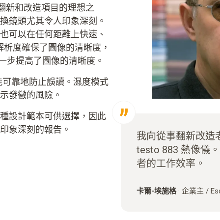
舊建築翻新和改造項目的理想之
換鏡頭尤其令人印象深刻。
也可以在任何距離上快速、
紅外解析度確保了圖像的清晰度，
又進一步提高了圖像的清晰度。
ist 能可靠地防止誤讀。濕度模式
示發黴的風險。
種設計範本可供選擇，因此
印象深刻的報告。
我向從事翻新改造
testo 883 
者的工作效率。
卡爾-埃施格
·
企業主 /
E