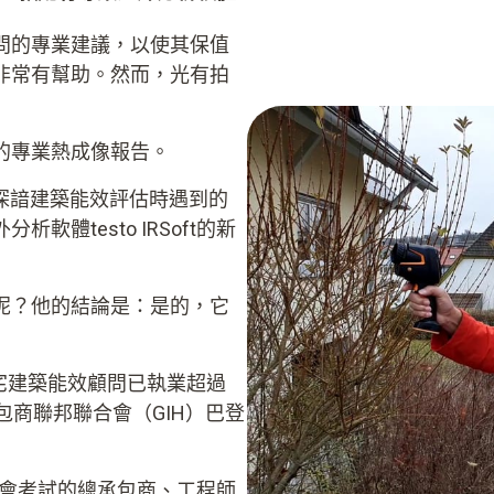
問的專業建議，以使其保值
非常有幫助。然而，光有拍
的專業熱成像報告。
er 深諳建築能效評估時遇到的
體testo IRSoft的新
呢？他的結論是：是的，它
立的住宅建築能效顧問已執業超過
包商聯邦聯合會（GIH）巴登
員會考試的總承包商、工程師