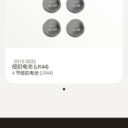
防護等級
Monitoring
IP67
Product colour
Declaration of
white
Conformity according
to Reg. (EU) 1935/2004
(
107.76 KB
)
探針套管長度
:
0515 0032
testo Mini
纽扣电池 (LR44)
4 节纽扣电池 (LR44)
120 mm
thermometer
EU declaration of
探針套管末端長度
conformity testo
(
34.08 KB
)
7.5 mm
Waterproof mini probe
thermometer
探頭杆直徑