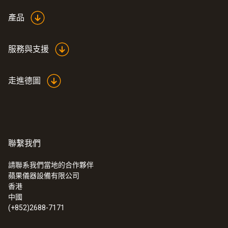
3.5 mm
產品
探頭頭部直徑
服務與支援
1.6 mm
走進德圖
電池類型
LR44紐扣電池
顯示幕類型
聯繫我們
LCD (Liquid Crystal Display)
請聯系我們當地的合作夥伴
蘋果儀器設備有限公司
香港
顯示幕尺寸
中國
(+852)2688-7171
單行