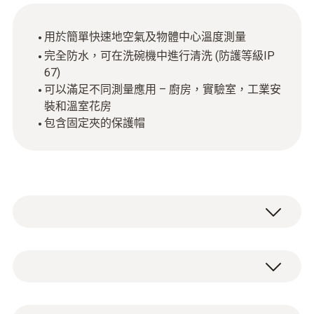
用於簡單快速地空氣及物體中心溫度測量
完全防水，可在洗碗機中進行清洗 (防護等級IP
67)
可以滿足不同測量應用 – 廚房，實驗室，工業安
裝和溫室花房
包含固定夾的保護帽
更低价格，更高性价比: 迷你防水型温度计用
于测量液体，柔软或粉末状介质的中心温度，
甚至可测量环境空气温度。
技術參數