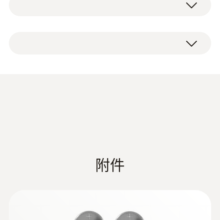
测量完成后您可在流水下或洗碗机内清洗迷你
型温度计，然后再将仪器收纳在保护帽中。迷
你电子温度计自带的固定夹可以将仪器固定在
重量
迷你防水型温度计，保护帽和固定夹。
衬衫或外套的口袋上。
36 g
防水迷你电子温度计可以满足不
直徑
同测量应用
150 x 45 x 30 mm ((LxWxH))
星期日烤肉大餐中可以随时检查烤肉温度(不
(
467.5 KB
)
要忘记将它从烤箱中取出!); 温室或实验室不同
操作溫度
介质的环境空气温度。迷你温度计可以测量环
Declaration of
境空气温度和不同材料的中心温度，是不同应
-10 ~ +50 °C
Conformity according to
(
48.6 KB
)
用、不同环境的理想测量仪器。
附件
Reg. (EU) 1935/2004
外殼
HACCP Certificate
ABS
Equipment
(
202.68 KB
)
Temperature