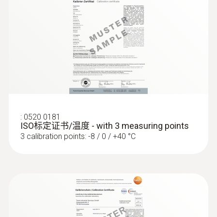
8 mm
:
0563 0400 71
testo 400 - 空調通風系統測量套裝1（含
三功能熱線風速探頭）
探頭頭部直徑
4 mm
外殼
Stainless steel / GFK
:
0520 0181
ISO标定证书/温度 - with 3 measuring points
探針套管長度
3 calibration points: -8 / 0 / +40 °C
110 mm
探針套管末端長度
:
0563 0400 72
30 mm
testo 400 - 空調通風系統測量套裝1（含