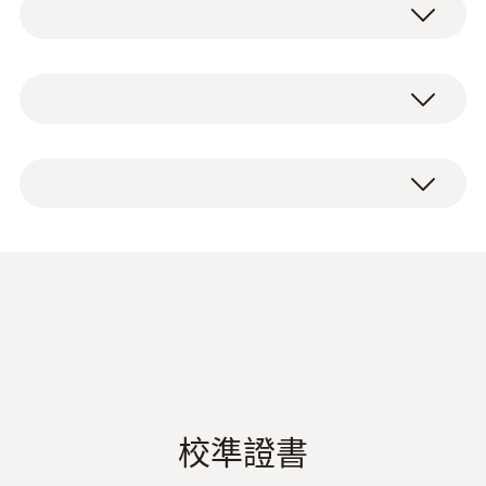
NTC
and its helical tip, it can be screwed directly
into frozen food without the need for pre-
drilling. The probe is EN 13485 and HACCP-
測量範圍
1 个冷冻食品探头 (NTC) 无需打孔即可旋入，
compliant, making it particularly practical for
-50 ~ +140 °C ¹⁾
包括可插拔导线，线缆长度 1.5m。
use in the food sector when connected to a
corresponding measuring instrument (e.g.
測量精度
testo 110). The special handle is heat-
resistant up to a temperature of +70 °C.
±0.4 °C (其餘量程)
±0.2 °C (-25 ~ +75 °C)
±0.5 %測量值 (+100 ~ +140 °C)
Frozen food probe
(
760.49 KB
)
响應時間
0613 3211 en.de
20 s
校準證書
1) 長時間測量量程+125°C，短時間內可達
+150°C 或+140°C (2分鐘)