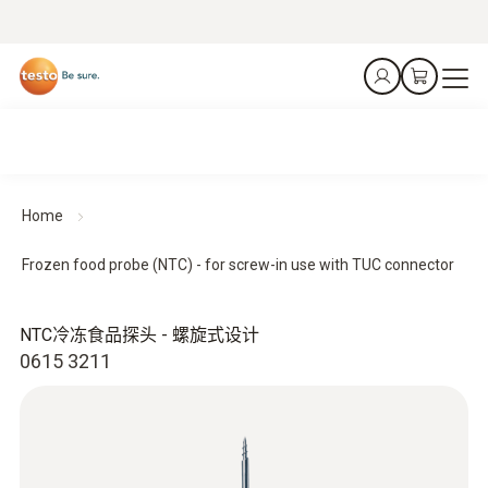
Home
Frozen food probe (NTC) - for screw-in use with TUC connector
NTC冷冻食品探头 - 螺旋式设计
0615 3211