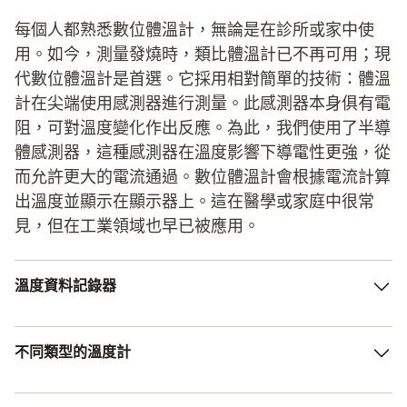
每個人都熟悉數位體溫計，無論是在診所或家中使
用。如今，測量發燒時，類比體溫計已不再可用；現
代數位體溫計是首選。它採用相對簡單的技術：體溫
計在尖端使用感測器進行測量。此感測器本身俱有電
阻，可對溫度變化作出反應。為此，我們使用了半導
體感測器，這種感測器在溫度影響下導電性更強，從
而允許更大的電流通過。數位體溫計會根據電流計算
出溫度並顯示在顯示器上。這在醫學或家庭中很常
見，但在工業領域也早已被應用。
溫度資料記錄器
然而，目前正使用新一代數位溫度計，這使得持續的溫度變
不同類型的溫度計
化或溫度曲線清晰可見，從而便於評估。這需要溫度資料記
錄器來儲存測量值，以便進行分析。它們也可以作為持續冷
鏈的證明。如今，任何需要測量溫度的地方都會使用數位溫
紅外線測溫儀（遠距離測量）