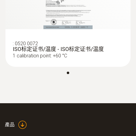
:
0560 1108
Product colour
testo 110 - 测温仪
Black
:
0520 0072
ISO标定证书/温度 - ISO标定证书/温度
1 calibration point: +60 °C
NTC
測量範圍
-50 ~ +70 °C
測量精度
±0.4 °C (-50 ~ -25.1 °C)
:
0560 1128
產品
testo 112高精度測溫儀 - PTB認證
±0.2 °C (-25 ~ +70 °C)