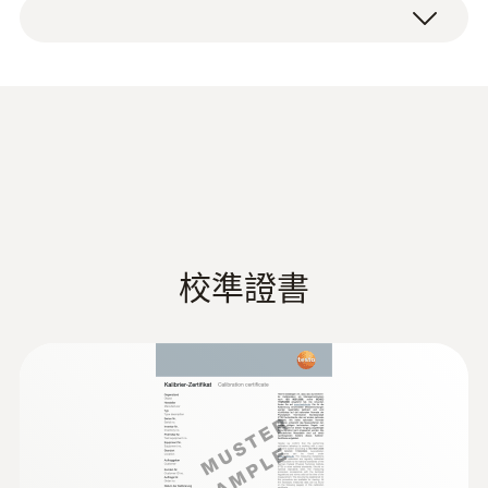
1 x NTC temperature probe 0613 4611.
而可以快速和简便地将表面探头固定在管道
32 g
上。
直徑
为了表面探头与被测物体之间的最佳热传递，
我们建议您使用我们的选购产品硅热贴。
75 mm
表面探头配有一根电缆。
最高溫度
对于每种应用都有相应的探头
75 °C
没有所需的温度探头吗？请联系我们。我们提
校準證書
供范围很广的标准温度探头，此外也根据您的
電纜長度
个性化需求为您生产定制探头。
1.5 m
探針套管長度
300 mm