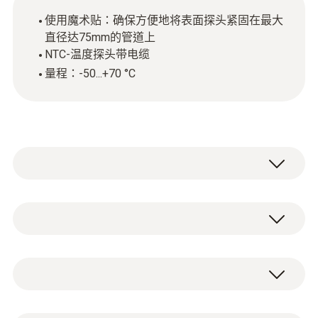
使用魔术贴：确保方便地将表面探头紧固在最大
直径达75mm的管道上
NTC-温度探头带电缆
量程：-50...+70 °C
使用这个带NTC传感器的温度探头，以便测量
最大直径达75mm管道的表面温度。例如您可
以用它测量供暖管道的表面温度。
技術參數
用于测量温度的NTC传感器被固定在一个长为
300mm的宽带上。因为带子上的尼龙搭扣从
重量