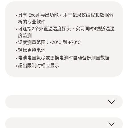
具有 Excel 导出功能，用于记录仪编程和数据分
析的专业软件
可连接2个外置温湿度探头，实现同时4通道温湿
度监测
温度测量范围：-20°C 到 +70°C
轻松更换电池
电池电量耗尽或更换电池时自动备份测量数据
超出限制时相应显示
倉儲及樓宇環境中的溫濕度是否符合要求？室