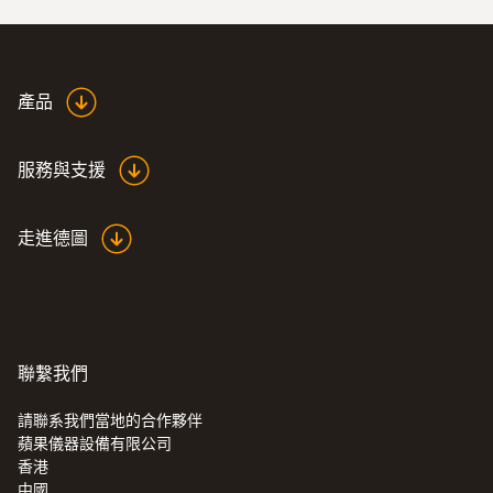
產品
服務與支援
走進德圖
聯繫我們
:
0628 7507
壁表面温度探头 (NTC) - 墙面探头
通过紧凑型测量头，在难以够到的位置也能
請聯系我們當地的合作夥伴
蘋果儀器設備有限公司
进行测量
香港
中國