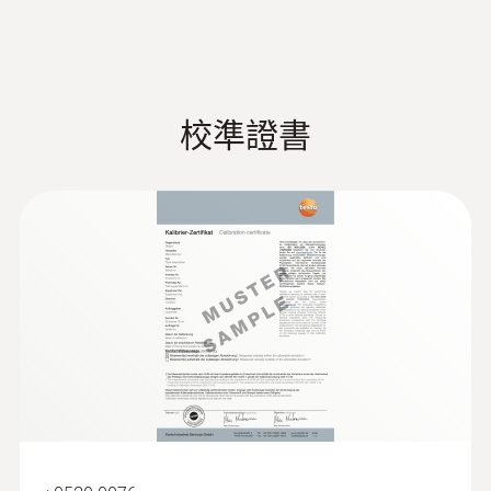
監控和記錄建築環境
的軟體，滿足客戶對儀器程式設計，資料讀取
技術參數
和分析的不同需求：
在評估室內（比如工作場合）空氣品質和舒適
重量
度的過程中，溫度和相對濕度都是重要因素。
ComSoft Basic
基礎軟體：
免費下載，提供快
校準證書
這兩個數值都可以利用資料記錄儀進行長期監
速簡便的儀器程式設計及資料讀取
220 g
控和記錄。適合檢查通風系統，或者分析任何
建築濕度。
ComSoft Professional
專業版軟體：
選配，
直徑
:
0610 1725
提供更專業的資料分析及管理功能
高精度浸入式刺入式探頭（NTC）
103 x 63 x 33 mm
配備了特殊的軟體，可以分別進行測量配置，
NTC探頭，配有6米長電纜
並將記錄的測量資料進行分析和存檔。
ComSoft CFR 21 Part 11
醫藥行業專業軟
操作溫度
體：
選配，理想適用於醫藥行業，滿足CFR 21
Part 11標準
-20 ~ +70 °C
監控和記錄存放溫度和濕度
請注意：溫濕度資料記錄儀的程式設計需要使
外殼
用USB資料線，資料線不包括在產品包裝中
對於很多產品，比如食品和藥品，為了保證品
（需另購）。資料讀取可通過USB資料線或SD
高強度塑膠
質，都必須要滿足存放溫度和濕度要求。
卡傳輸至電腦，上述兩項均屬於選配附件，可