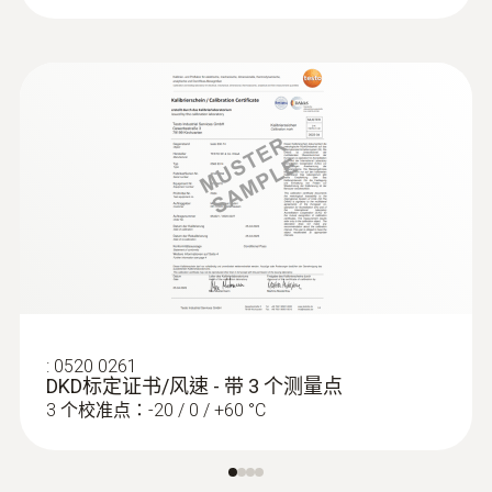
mini usb, SD card slot
:
0613 2411
坚固的NTC食品浸入式探头
NTC温度传感器
存儲量
2,000,000 個測量值
存放溫度
-40 ~ +85 °C
:
0520 0261
DKD标定证书/风速 - 带 3 个测量点
3 个校准点：-20 / 0 / +60 °C
:
0613 3211
NTC冷冻食品探头 - 螺旋式设计