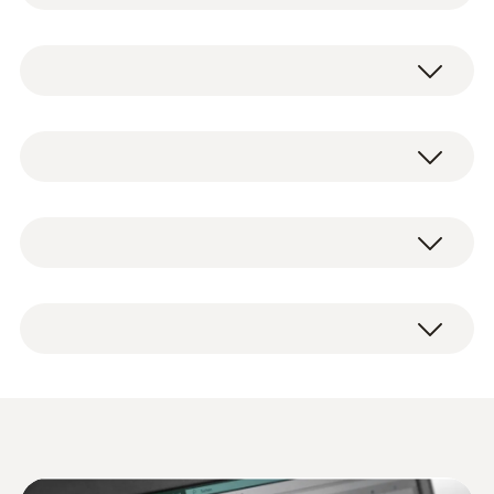
內出現黴變情況是否是由通風不足還是由於房
屋損壞而引起？使用testo 176 H1溫濕度記錄
NTC
儀，即可幫您解決這些問題。
testo 176 H1四通道溫濕度資料記錄儀可連接
測量範圍
testo 176 H1 四通道溫濕度記錄儀，帶2個外
2個溫度或溫濕度探頭，德圖提供了眾多類型
-20 ~ +70 °C
置溫濕度探頭 (NTC/電容式濕度感測器) 插
的探頭可供您選擇。
口，包括牆面安裝支架，支架專用鎖，電池和
測量精度
出廠報告。
標配牆面安裝支架專用鎖，説明保護您的電子
記錄儀不被未經授權人士擅動。
±0.4 °C (其餘量程) ±1 Digit
±0.2 °C (-20 ~ +70 °C) ±1 Digit
建築黴變測量
安全又便捷
刺入/浸入式探頭
解析度
天花板和牆壁受潮可能是結構損壞造成的。然
而，在大多數情況下，這是不適當通風的跡
testo 176 H1溫濕度資料記錄儀基於現代化的
0.1 °C
象。一旦房內出現黴菌，房客就會認為濕氣是
測量科技而設計，確保可靠的測量結果以及超
從外面進來的。這將會導致誰應該對建築損壞
testo Comsoft 数据记录
高的資料安全性。
(
1.0 MB
)