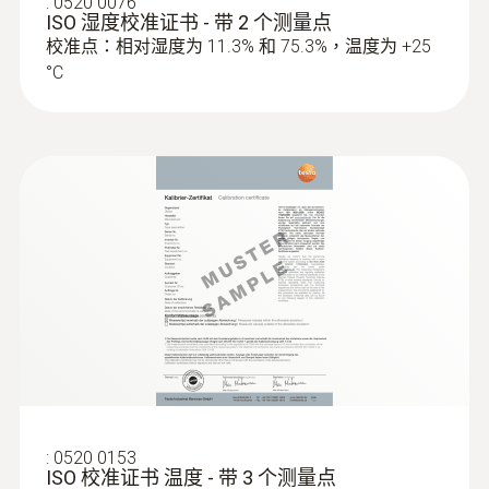
:
0520 0076
資料記錄儀在這些領域具有通用性。它們能自
ISO 湿度校准证书 - 带 2 个测量点
與您的testo 176 H1同時訂購。
防護等級
校准点：相对湿度为 11.3% 和 75.3%，温度为 +25
動檢查和記錄環境條件情況，從而非常有助於
°C
確認保證產品品質。
IP65
溫濕度資料記錄儀應用領域
通過在顯示器上直接觀察超標值，使用者可以
針對溫度和濕度變化作出快速回應。另外，借
:
0613 1212
通道
防水浸入式/刺入式温度探头(NTC)
監測並記錄樓宇環境
助配置和讀數軟體，可以實現客戶指定的測量
NTC热敏温度传感器
倉儲溫濕度監測及記錄
配置，並將記錄的測量資料進行分析和存檔。
4 外置
屋使用溫濕度記錄儀可説明您確定屋內牆
面或天花板上的濕氣或黴變究竟是由不正
可連接的探頭
確的通風還是房屋損壞而導致
2 x NTC temperature probe or 2 x humidity
probe
產品顏色
Black
:
0520 0153
ISO 校准证书 温度 - 带 3 个测量点