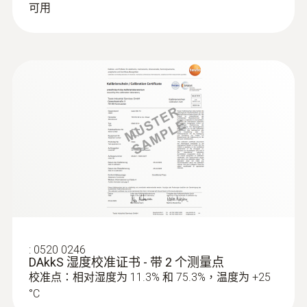
可用
標準
EU指令 2014/30/EU; 2011/65/EU
:
0613 2211
NTC不锈钢食品探头
精密級Pt100溫度傳感器
測量比例
1s~24h; 2 s to 24 h (online measurement)
電池類型
TL-5903
電池使用時間
:
0520 0246
8 年（測量周期為 15 分鐘，+25 °C）
DAkkS 湿度校准证书 - 带 2 个测量点
校准点：相对湿度为 11.3% 和 75.3%，温度为 +25
資料傳輸
°C