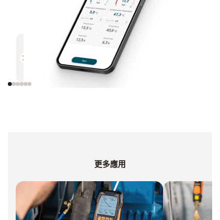
多功能
高效
與所有支援藍牙的德圖測量儀器相
通過電
容
更多應用