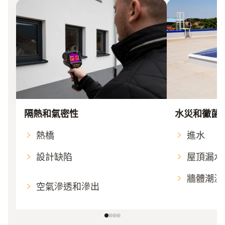
隔熱和氣密性
水災和黴菌
熱橋
進水
設計缺陷
屋頂漏水
牆體潮濕
空氣滲透和滲出