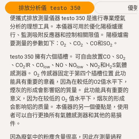
排放分析儀 testo 350
優勢
便攜式排放測量儀器 testo 350 是進行專業煙氣
分析的理想工具。 本儀器可用於優化陽極爐運
行、監測吸附反應器和控制相關限值。 陽極爐需
要測量的參數如下：O
、CO
、CO和SO
。
2
2
2
testo 350 擁有六個插槽。 可自由放置CO、SO
2
、CO
IR、CO
、NO、NO
、NO
和H
S氣體
2
low
low
2
2
感測器。 O
传感器固定于第四个插槽位置 此功
2
能具有重要的意義，因為在較低的O2值水平下，
煙灰的形成會影響鋁的質量。 此功能具有重要的
意义，因为在较低的 O
值水平下，烟灰的形成
2
会影响铝的质量。 本儀器的另一個優點是，使用
者可以自行更換所有氣體感測器和其他的易損
件。
因為廢氣中的粉塵含量很高，因此在測量過程