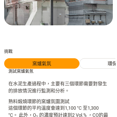
挑戰
窯爐氣氛
環保
測試窯爐氣氛
在水泥生產過程中，主要有三個環節需要對發生
的排放情況進行監測和分析。
熟料煅燒環節的窯爐氛圍測試
這個環節的平均溫度會達到1,100 °C 至1,300
°C。 此外，O
的濃度預計達到2 Vol.% ，CO的最
2