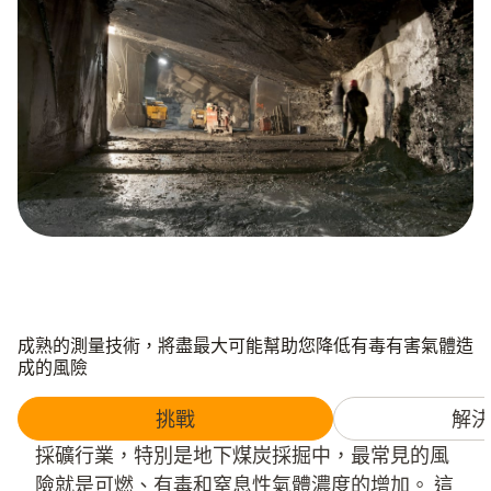
成熟的測量技術，將盡最大可能幫助您降低有毒有害氣體造
成的風險
挑戰
解決
採礦行業，特別是地下煤炭採掘中，最常見的風
險就是可燃、有毒和窒息性氣體濃度的增加。 這