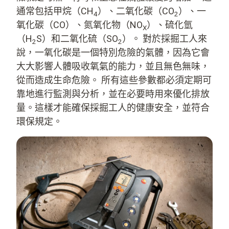
通常包括甲烷（CH
）、二氧化碳（CO
）、一
4
2
氧化碳（CO）、氮氧化物（NO
）、硫化氫
X
（H
S）和二氧化硫（SO
）。 對於採掘工人來
2
2
說，一氧化碳是一個特別危險的氣體，因為它會
大大影響人體吸收氧氣的能力，並且無色無味，
從而造成生命危險。 所有這些參數都必須定期可
靠地進行監測與分析，並在必要時用來優化排放
量。這樣才能確保採掘工人的健康安全，並符合
環保規定。