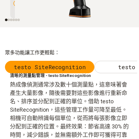
SuperResolution 技術擴展至 640 x
mK
480 像素
眾多功能讓工作更輕鬆：
testo SiteRecognition
testo 
清晰的測量點管理 - testo SiteRecognition
熱成像偵測通常涉及數十個測量點，這意味著會
產生大量影像，隨後需要對這些影像進行重新命
名、排序並分配到正確的單位。借助 testo
SiteRecognition，這些管理工作量可降至最低。
相機可自動辨識每個單位，從而將每張影像立即
分配到正確的位置。最終效果：節省高達 30% 的
時間，減少錯誤，並無需額外工作即可獲得可靠