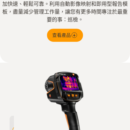
加快速、輕鬆可靠。利用自動影像映射和即用型報告模
板，盡量減少管理工作量，讓您有更多時間專注於最重
要的事：巡檢。
查看產品
高解析度 320 x 240 像素，經 testo
優異的熱
SuperResolution 技術擴展至 640 x
mK