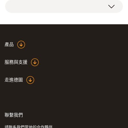
坚固的Pt100不锈钢食品探头，固定连接电缆
-50 ~ +400 °C
1.5m。
測量精度
A級精度 (-50 ~ +300 °C)
產品
B級精度 (其餘量程) ¹⁾
服務與支援
响應時間 t₉₀
10 s
走進德圖
1) 根據第60751號標準，Class A和B的精度請
參照-200 至 +600 °C (Pt100)
聯繫我們
技術參數
請聯系我們當地的合作夥伴