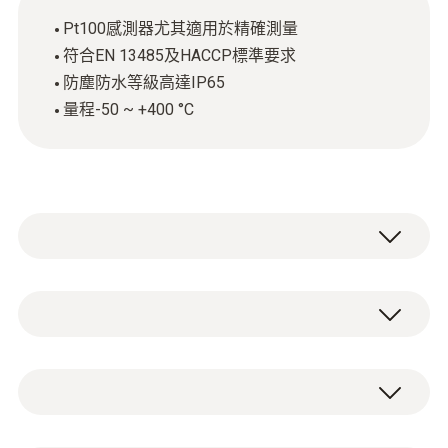
Pt100感測器尤其適用於精確測量
符合EN 13485及HACCP標準要求
防塵防水等級高達IP65
量程-50 ~ +400 °C
坚固的Pt100不锈钢食品探头主要用于食品中
心温度的测量。符合EN 13485及HACCP标准
要求，使其尤其适于食品领域。另外防尘防水
Pt100
等级高达IP65。
測量範圍