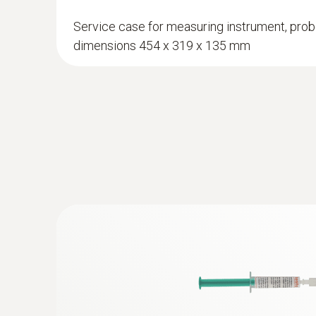
防水浸入式/刺入式温度探头(K型热电偶
在化妆品行业的温度测量
Service case for measuring instrument, prob
K型热电偶
dimensions 454 x 319 x 135 mm
testo 735的优势：
超高精度温度测量：借助插拔式高精度Pt100浸入/
用途广泛
有两种型号：testo 735-2还可以通过专
IP 65 = 满足制药行业的洁净等级要求
测量冰箱和冷藏柜内的温度分布
testo 735的优势：
:
0602 5693
可弯曲的浸入式测量头（TE 型 K） - 
主机可同时连接3个插拔式探头 -- 提供广泛
超长测量头