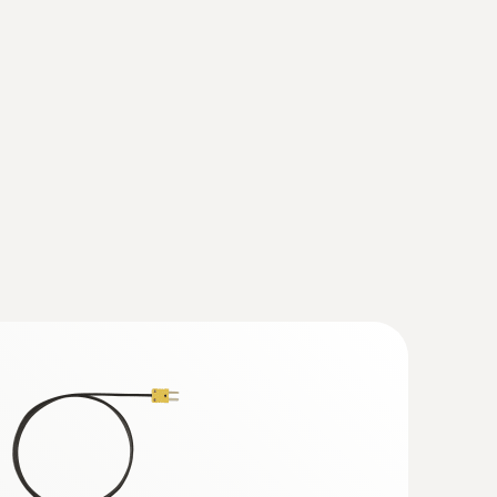
刺入式探头(K型热电偶)
5mm适于快速温度测量，探针长度为60mm
.001 °C的分辨率
 型热电偶插头）
快速测量温度