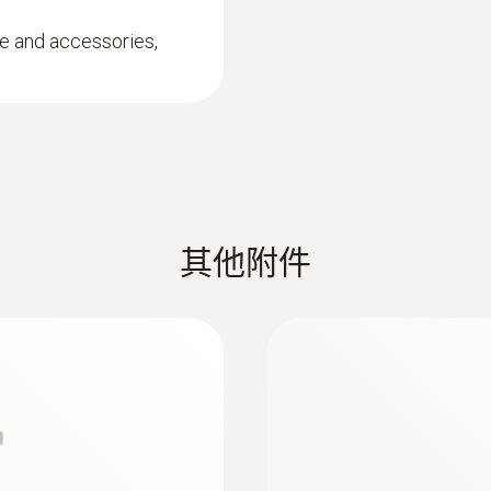
0.1 °C
)
快速响应的浸入式/
e and accessories,
测量尖端直径只有1.
刺入探头0614 0235，可以达到0.05 °C的系统精度和0
业PC软件分析、归档和处理测量数据
其他附件
:
0602 5792
适合测量空气/废气
浸入式感应尖端（K
用途的探头
线型感应尖端，用于