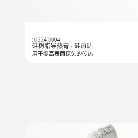
该产品有两种型号：testo 735-2还可以
testo 735-2内存高达10,000组读数
:
0554 0004
硅树脂导热膏 - 硅热贴
用于提高表面探头的传热