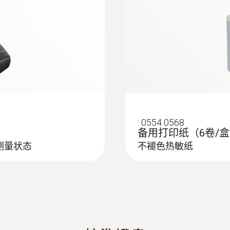
0探針
:
0554 0568
备用打印纸（6卷/
测量状态
不褪色热敏纸
熱電偶