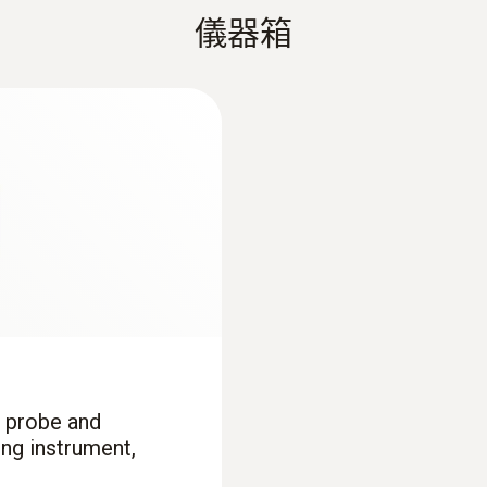
解析度
:
0602 0593
testo 735 操作说明书
儀器箱
快速資料列印
刺入探头0614 0235，可以达到0.05 °C的系统精度和0
体积介质的测量和培
灵活，快速响应的浸
0.1 °C
）,K型热电偶
极短响应时间2秒
印表機。它可幫助實現現場快速資料包告列印，包括當前溫度
业PC软件分析、归档和处理测量数据
间短，配2米长电缆
Short manual testo 735
迴圈列印一系列測量資料，列印週期可自由設定 (1分鐘 ~ 
推薦您使用 testo 735-2 多通道溫度測量儀帶有
測量範圍
testo usb driver - Instruction manual
正常工作。探頭均需另外訂購。
-200 ~ +400 °C
測量精度
刺入探头0614 0235，可以达到0.05 °C的系统精度和0
±0.3 °C (-60 ~ +60 °C)
±(0.2 °C + 0.3 %測量值) (其餘量程)
, probe and
解析度
ng instrument,
:
0602 2693