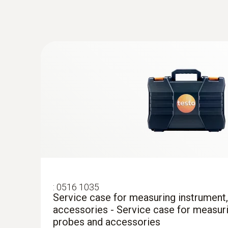
:
0602 0493
通過testo紅外印表機實現現場
超高精度温度测量：借助插拔式高精度Pt100浸入/
可弯曲，质量轻，浸入式探头，适合小
用途广泛
养皿，或者表面测量（如用粘性胶带固定
若您需要列印資料 報告，可選配testo紅外
有两种型号：testo 735-2还可以通过专
K型热电偶温度探头，带柔性探针尖，响应时
可列印單次測量資料，還可通過testo紅外印表機
若您需要對測量資料進行存儲，歸檔及後續處理，我們
Type T (Cu-CuNi)
在化学实验室内测量温度
請注意：
儀器至少應配置一個探頭或感測器才能
testo 735的优势：
超高精度温度测量：借助插拔式高精度Pt100浸入/
用途广泛
有两种型号
:
0516 1035
Service case for measuring instrument
accessories - Service case for measuri
probes and accessories
:
0602 1293