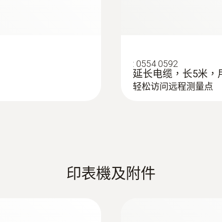
通过专业PC软件分析、归档和处理测量数据 -- 可实现实时
；显示、保存和打印ΔT、最小值、最大值、以及平均值。
:
0554 0592
延长电缆，长5米，
轻松访问远程测量点
實驗室探頭
印表機及附件