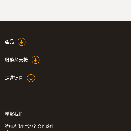
:
0563 0400 71
testo 400 - 空調通風系統測量套裝1（含
三功能熱線風速探頭）
產品
服務與支援
走進德圖
聯繫我們
請聯系我們當地的合作夥伴