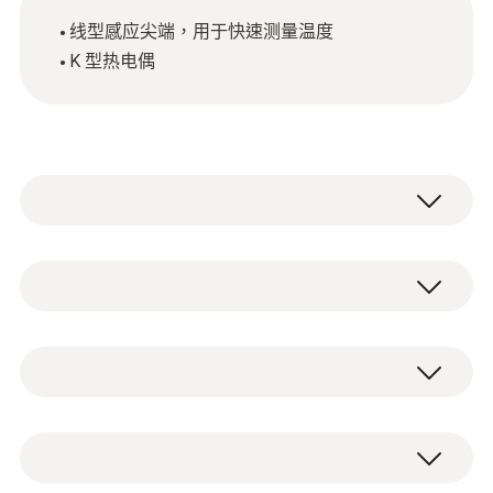
线型感应尖端，用于快速测量温度
K 型热电偶
浸入式尖端，可弯曲
Type K (NiCr-Ni)
測量範圍
1 个带 K 型热电偶插头的浸入式感应尖端。
-40 ~ +1000 °C