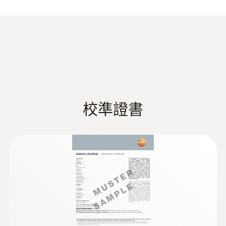
測量精度
1級精度 ¹⁾
响應時間 t₉₀
5 s
校準證書
符合EN 60584-1，在-40 ~ +1000 ℃范围内满
足1级精度。
技術參數
重量
:
0563 1080
12 g
testo 108 - 食品溫度計