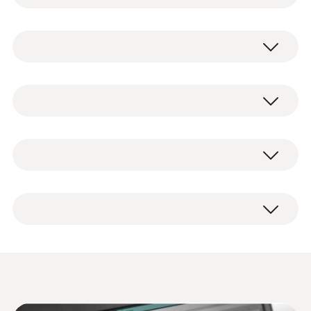
前室内温度是否在预期的限值范围内。同时测
量4个不同地方的温度，带有超大容量内存，
Type K (NiCr-Ni)
可存储多达2,000,000组数据。这些产品特性给
予您充分的自由何时读取记录仪内的数据，无
需频繁读取。
測量範圍
testo 176 T4 电子温度记录仪， 带外置探头插
-200 ~ +1000 °C
口(适用于T, K及J型热电偶)，挂墙支架，专用
启用该温度记录仪，您至少需要一个温度探
锁，电池及出厂报告。
头。我们提供多种探头类型供您选择，包括
測量精度
K、T及J型热电偶，表面温度探头，空气温度
探头或刺入式探头。
±0.3 °C (-100 ~ +70 °C) ±1 Digit
±1 %測量值 (-200 ~ -100.1 °C) ±1 Digit
检查超冷设备或极低温条件下的
±0.5 %測量值 (+70.1 ~ +1000 °C) ±1 Digit
温度
刺入/浸入式探頭
现场使用相关技术特性及优势
解析度
某些特殊的产品必须存放在低温条件下，以保
数据记录仪可显示大量重要数据，包括当前读
证质量。因此，在很多实验室和研究设施中，
0.1 °C
testo Comsoft 数据记录
数，设定的限值，超限值点，最大/最小值以
都配有超冷设备，它们可以使用液态氮或干冰
(
1.0 MB
)