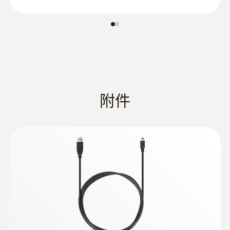
:
0602 2693
快速响应的浸入式/刺入式探头(K型热电
附件
偶)
测量尖端直径只有1.5mm适于快速温度测
量，探针长度为60mm