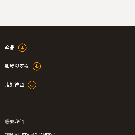
產品
服務與支援
:
0628 7533
固定式工业探头K型热电偶，带不锈钢
走進德圖
套管，量程-50到205°C
K型热电偶温度探头，带不锈钢套管，配1.9
米长电缆
聯繫我們
請聯系我們當地的合作夥伴