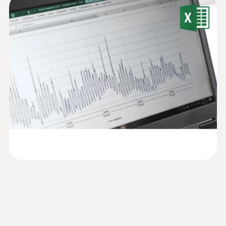
仪软件样册
及剩余电池电量。由于显示屏上显示所有这些
达到-80 °C的温度。
数据，无需启动电脑便可直接读取。除此之
在很多情况下，甚至需要达到极低温。比如，
外，还配备超大容量内存以及长达8年的电池
Type T (Cu-CuNi)
某些生物或血液制品就在-196°C条件下存放。
寿命。
为了检查这些极端条件，需要使用专门为这种
測量範圍
极低温设计的测量仪器。
说明书 testo 176
testo 176 T4 电子温度记录仪防护等级IP 65，
(
2.01 MB
)
因此也适用于脏污的工作环境。标配锂电池，
-200 ~ +400 °C
用户可自行更换。
:
0602 0493
測量精度
可弯曲，质量轻，浸入式探头，适合小
监控过程温度
体积介质的测量和培养皿，或者表面测
±0.3 °C (-100 ~ +70 °C) ±1 Digit
testo usb driver -
量（如用粘性胶带固定）,K型热电偶
(
676.7 KB
)
推荐应用领域
±0.5 %測量值 (+70.1 ~ +400 °C) ±1 Digit
Instruction manual
K型热电偶温度探头，带柔性探针尖，响应时
在生产过程中，往往需要频繁检查不同地点的
±1 %測量值 (-200 ~ -100.1 °C) ±1 Digit
间短，配2米长电缆
温度，以确保产品质量：其中包括空气温度、
检测冷冻室或其他低温环境的超低温度，
产品本身的温度、以及机器或发动机和电机的
冷链温度
解析度
表面温度。
测量并记录地暖分配器中的供水/回水温
0.1 °C
度，以确保其正常工作
数据记录仪可以使用热电偶探头，在生产过程