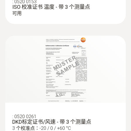
:
0520 0153
请注意：
您需要配备USB数据线 (不包括在产
ISO 校准证书 温度 - 带 3 个测量点
品包装中)来连接电脑以实现仪器编程。数据
可用
读取可通过USB数据线或SD卡传输至电脑（需
订购）。
:
0602 1293
防水浸入式/刺入式温度探头(K型热电
偶)
K型热电偶
:
0520 0261
DKD标定证书/风速 - 带 3 个测量点
3 个校准点：-20 / 0 / +60 °C