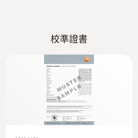
检测过程温度
的极端温度范围内进行测量记录。这些探头的
反应速度非常快，因此即使在快速变化的温度
条件下，也能达到良好的测量效果。
Type J (Fe-CuNi)
数据记录仪的编程及数据读取
校準證書
測量範圍
德图新一代数据记录仪可支持以下三个版本的
-100 ~ +750 °C
检查供暖系统的流体和回流温度
软件，满足不同客户对仪器编程，数据读取和
分析的不同需求：
:
0602 0593
供暖期从秋天开始，此时住户往往会抱怨房间
測量精度
灵活，快速响应的浸入式探头(K型热电
的取暖达不到预期效果。而借助灵活的外部管
ComSoft Basic基础软件：
免费下载，提
偶)
±0.3 °C (-100 ~ +70 °C) ±1 Digit
道缠绕探头，可以对暖气片的流体和回流温度
极短响应时间2秒
供快速简便的仪器编程及数据读取
±0.5 %測量值 (+70.1 ~ +750 °C) ±1 Digit
进行专门的监控，从而找到导致上述问题的原
ComSoft Professional专业版软件：
选
因并予以纠正。
配，提供更专业的数据分析及管理功能
解析度
ComSoft CFR 21 Part 11医药行业专业软
件：
选配，理想适用于医药行业，满足21
0.1 °C
CFR Part 11标准