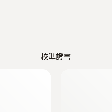
)
快速响应的浸入式/
解析度
测量尖端直径只有1.
0.1 °C
校準證書
:
0602 5792
适合测量空气/废气
浸入式感应尖端（K
线型感应尖端，用于