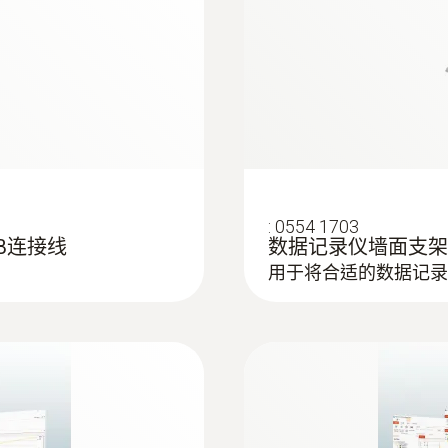
:
0602 0645
器（玻璃丝）
柔性热电偶 - 带 T
带 TE 插头的 K 型热
:
0554 1703
SB连接线
数据记录仪墙面支架 - fo
用于将合适的数据记录