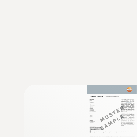
防水浸入式/刺入式温度探头(K型热电偶
K型热电偶
:
0602 5693
可弯曲的浸入式测量头（TE 型 K） - 
超长测量头