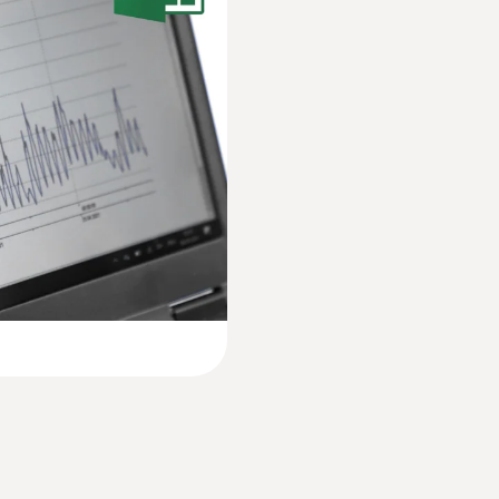
极端温度范围内进行测量记录。这些探头的反应速度非常
±1 %測量值 (-200 ~ -100.1 °C) ±1 Digit
提供更专业的数据分析及管理功能
:
0602 0593
体积介质的测量和培
灵活，快速响应的浸
件：
选配，理想适用于医药行业，满足21 CFR Part 11标准
）,K型热电偶
极短响应时间2秒
品包装中)来连接电脑以实现仪器编程。数据读取可通过US
解析度
间短，配2米长电缆
0.1 °C
取暖达不到预期效果。而借助灵活的外部管道缠绕探头，
測量範圍
-100 ~ +750 °C
測量精度
±0.3 °C (-100 ~ +70 °C) ±1 Digit
±0.5 %測量值 (+70.1 ~ +750 °C) ±1 Digit
:
0602 2693