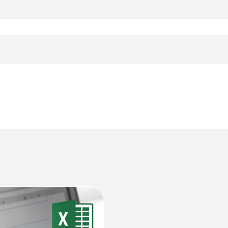
±1 %測量值 (-200 ~ -100.1 °C) ±1 Digit
±0.5 %測量值 (+70.1 ~ +1000 °C) ±1 Digit
P 65，因此也适用于脏污的工作环境。标配锂电池，用户可自行
温度
解析度
刺入/浸入式探頭
0.1 °C
量。因此，在很多实验室和研究设施中，都配有超冷设备，
链温度
生物或血液制品就在-196°C条件下存放。为了检查这
testo Comsoft 数据记录仪软件样册
以确保其正常工作
測量範圍
-200 ~ +400 °C
说明书 testo 176
測量精度
±0.3 °C (-100 ~ +70 °C) ±1 Digit
件，满足不同客户对仪器编程，数据读取和分析的不同需
度，以确保产品质量：其中包括空气温度、产品本身的温
±0.5 %測量值 (+70.1 ~ +400 °C) ±1 Digit
快速简便的仪器编程及数据读取
testo usb driver - Instruction manual