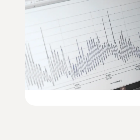
数据记录仪可以使用热电偶探头，在生产过程的
ComSoft Professional专业版软件：
选配，
:
0602 0493
到良好的测量效果。
可弯曲，质量轻，浸入式探头，适合小
ComSoft CFR 21 Part 11医药行业专业软
养皿，或者表面测量（如用粘性胶带固定
请注意：
您需要配备USB数据线 (不包括在产
K型热电偶温度探头，带柔性探针尖，响应时
检查供暖系统的流体和回流温度
供暖期从秋天开始，此时住户往往会抱怨房间的
Type J (Fe-CuNi)
控，从而找到导致上述问题的原因并予以纠正。
:
0602 1293