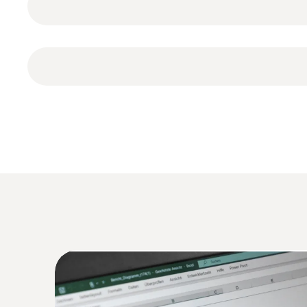
testo 176 T4 电子温度记录仪防护等级I
检查超冷设备或极低温条件下的
某些特殊的产品必须存放在低温条件下，以保证质
推荐应用领域
度。
检测冷冻室或其他低温环境的超低温度，冷
在很多情况下，甚至需要达到极低温。比如，某些
测量并记录地暖分配器中的供水/回水温度，
量仪器。
检测过程温度
Type T (Cu-CuNi)
数据记录仪的编程及数据读取
监控过程温度
德图新一代数据记录仪可支持以下三个版本的软
在生产过程中，往往需要频繁检查不同地点的温
ComSoft Basic基础软件：
免费下载，提供