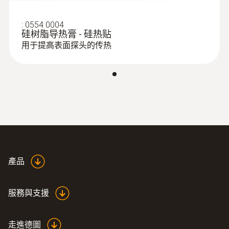
:
0563 0400 71
testo 400 - 空調通風系統測量套裝1（含
:
0554 0004
三功能熱線風速探頭）
硅树脂导热膏 - 硅热贴
用于提高表面探头的传热
產品
服務與支援
走進德圖