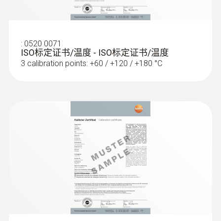
直徑
length: 280 mm
:
0520 0071
ISO标定证书/温度 - ISO标定证书/温度
3 calibration points: +60 / +120 / +180 °C
探針套管末端長度
40 mm
探頭杆直徑
8 mm
探頭頭部直徑
:
0572 1753
testo 175 T3 - 温度记录仪
7 mm
電纜長度