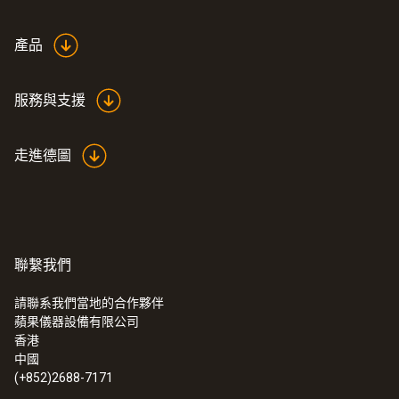
Black
產品
重量
服務與支援
10 g
走進德圖
聯繫我們
請聯系我們當地的合作夥伴
蘋果儀器設備有限公司
:
0563 3164
香港
testo 316-4 冷媒檢漏儀套裝 - 包括製冷
中國
劑（CFC，HFC，HCFC和H
）傳感器
2
(+852)2688-7171