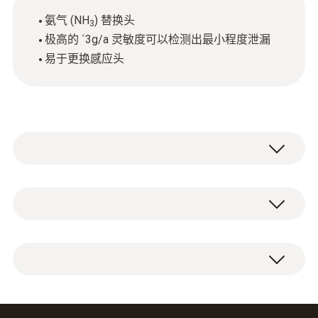
氨气 (NH
) 替换头
3
极高的 ˂3g/a 灵敏度可以检测出最小程度泄漏
易于更换感应头
技術參數
直徑
1 x 氨气 (NH
) 检漏仪替换头。
3
50 x 17 x 17 mm
Product colour