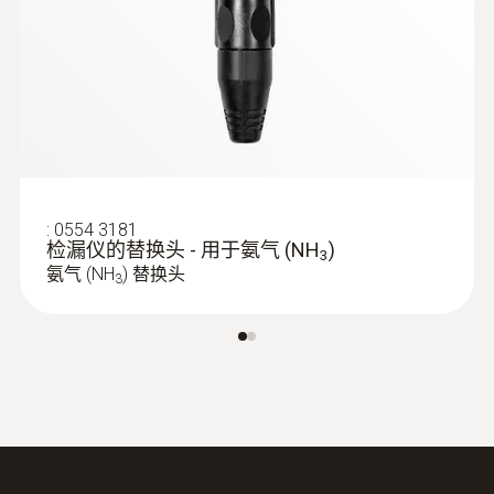
R134a; R22; R404A; H₂和常見製冷劑，如CFC,
HCFC, HFC, NH3需額外感測器
靈敏度
3 g/a
洩露報警
:
0554 3181
检漏仪的替换头 - 用于氨气 (NH
)
3
聲光報警
氨气 (NH
) 替换头
3
標準
EN14624:2012
單次報警
光學式; 聲音報警