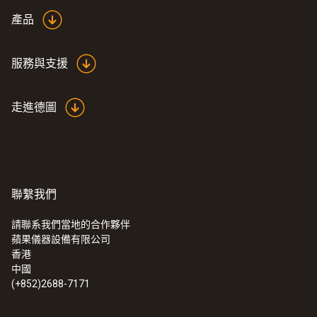
產品
電池類型
服務與支援
1電池組(包括6節NiMh電池)
走進德圖
電池使用時間
約6小時連續使用
存放溫度
聯繫我們
-25 ~ +70 °C
請聯系我們當地的合作夥伴
蘋果儀器設備有限公司
香港
中國
(+852)2688-7171