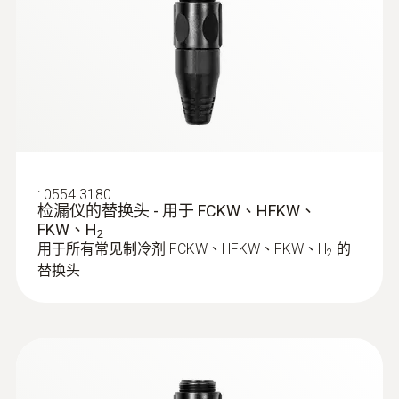
高靈敏度：依據EN 14624的小於3克/年的超高
操作溫度
testo 316 - 4 操作说明
(
920.52 KB
)
靈敏度能夠可靠地檢測到微小的洩漏。指針拖
书
-20 ~ +50 °C
動功能能指示最大洩漏，令定位洩漏點變得更
testo 316 - 4 操作说明书
加簡單。
Product colour
可靠的報警功能：如果洩漏被發現，指示燈由
Black
綠色變為紅色。同時聲音信號也會提示檢測到
了洩漏。包含於套件裡的耳塞允許檢漏儀在嘈
鵝頸管長度
:
0554 3180
雜環境中也能使用。
检漏仪的替换头 - 用于 FCKW、HFKW、
FKW、H
370 mm
2
用于所有常见制冷剂 FCKW、HFKW、FKW、H
的
2
替换头
啟動時間
< 50 s (0 ... +50 °C); < 80 s (-20 ... 0 °C)
Detectable