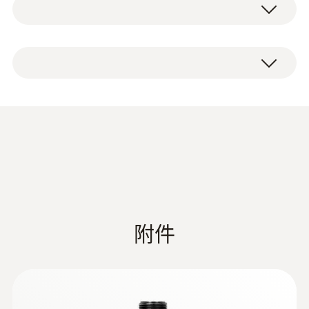
技術參數
境破環和給您客戶帶來的不必要的損失。這使
得您使用testo 316-4冷媒檢漏儀快速、可靠地
發覺微小的洩漏。
工作濕度
testo 316-4 冷媒檢漏儀套裝，包含製冷劑
20 ~ 80 %RH
（NH3）傳感器、儀器包、充電器，耳塞。
優勢一覽
重量
檢測液氨的理想之選：testo 316-4冷媒檢漏儀
348 g
快速、穩定地檢測液氨(NH3)洩漏。
德图电子冷媒表产品样册
(
16.4 MB
)
回應時間
實用的傳感器技術：檢漏儀的傳感器持續監測
並在電子屏上顯示出零件故障或污染。這使得
< 1 s
洩漏測試變得不再重要。如果傳感器髒了，它
附件
能被輕鬆地清洗乾淨並且立刻重新投入使用。
直徑
EU declaration of
不僅如此，由於其可彎曲的鵝頭頸，傳感器能
conformity testo 316-4
(
34.88 KB
)
被置於靠近管道或測量點的地方。
190 x 57 x 42 mm
Set 2