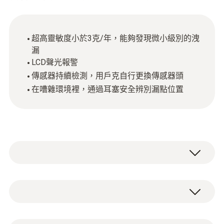
超高靈敏度小於3克/年，能夠發現微小級別的洩
漏
LCD聲光報警
傳感器持續檢測，用戶克自行更換傳感器頭
在嘈雜環境裡，通過耳塞安全辨別漏點位置
製冷系統中的洩漏會導致嚴重的後果。系統不
再能保證需要的製冷性能，並且，在最壞的情
況下，也可能損壞系統零件。更不用說導致環