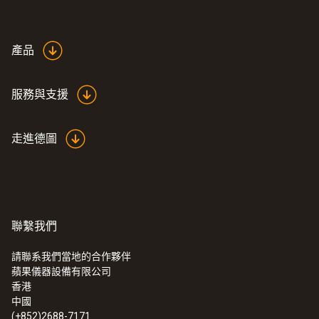
測量精度
±0.2 °C (-25 ~ +75 °C)
產品
±0.4 °C (+75 ~ +80 °C)
±0.4 °C (-35 ~ -25.1 °C)
服務與支援
响應時間 t₉₀
走進德圖
5 s
技術參數
聯繫我們
請聯系我們當地的合作夥伴
重量
蘋果儀器設備有限公司
:
0572 1752
香港
60 g
testo 175 T2 - 温度记录仪
中國
(+852)2688-7171