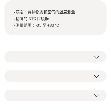
液态、膏状物质和空气的温度测量
精确的 NTC 传感器
测量范围：-35 至 +80 °C
NTC
測量範圍
1 个浸入式/刺入式探头 (NTC) 带有固定连接
-35 ~ +80 °C
电缆（电缆长 1.5 m）。