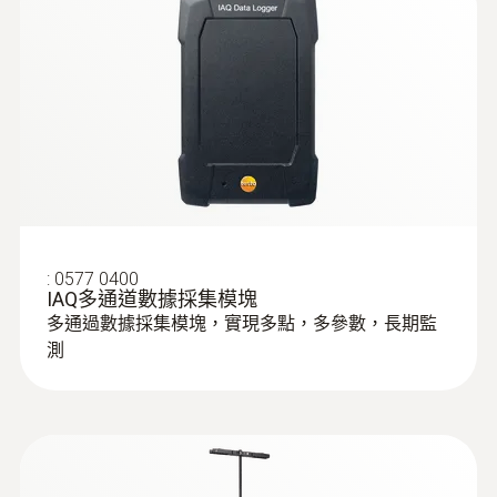
Temperature. Humidity.
重量
(
207.87 KB
)
Pressure
100 g
Monitoring/Recording
:
0560 0400
testo 400 - 智能型参比级多功能测量仪
探針套管長度
115 mm
Instruction manual
(
348.0 KB
)
電纜長度
probes
1.2 m
:
0577 0400
Application information
IAQ多通道數據採集模塊
(
292.3 KB
)
多通過數據採集模塊，實現多點，多參數，長期監
探頭頭部直徑
測
4 mm
探頭杆直徑
:
0563 0400 71
testo 400 - 空調通風系統測量套裝1（含