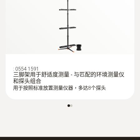
5 mm
三功能熱線風速探頭）
探針套管末端長度
50 mm
Product colour
grey; Black; silver
:
0554 1591
三脚架用于舒适度测量 - 与匹配的环境测量仪
和探头组合
用于按照标准放置测量仪器，多达8个探头
:
0563 0400 72
testo 400 - 空調通風系統測量套裝1（含
16mm葉輪風速探頭）