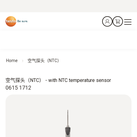
Home
空气探头（NTC）
空气探头（NTC） - with NTC temperature sensor
0615 1712