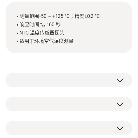
测量范围-50 ~ +125 °C；精度±0.2 °C
响应时间 t₉₉ : 60 秒
NTC 温度传感器探头
适用于环境空气温度测量
为了进行准确的温度测量，将坚固的带有暴露
传感器（NTC）的空气探头与兼容的测量仪器
配合使用（请单独订购），以测量环境空气温
NTC
度。