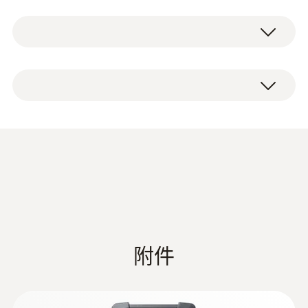
測量範圍
应用领域
空气探头（NTC）带有固定电缆（电缆长度
-50 ~ +125 °C
1.3 m）。
使用固定电缆将坚固的空气探头连接到测量仪
器（请单独订购）。 空气探头配备了高质量的
測量精度
NTC传感器，易于使用，并具有高达±0.2°C的
±0.4 °C (其餘量程)
高测量精度。
±0.2 °C (-25 ~ +80 °C)
坚固的空气探头专为环境空气温度测量而设
响應時間 t₉₀
计，并提供多种应用选项。 由于外露的NTC传
testo 440 产品样册
(
17.3 MB
)
感器，您可以在很短的响应时间内获得读数。
t99: 60 s
例如，当检查建筑物和冷藏室的室内空气温度
时，坚固耐用的空气探头便真正发挥了作用。
Data sheet testo 400
(
2.64 MB
)
附件
技術參數
HACCP Certificate
Equipment