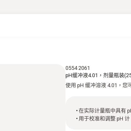
0554 2061
pH缓冲液4.01，剂量瓶装(25
使用 pH 缓冲溶液 4.01，
在实际计量瓶中具有 pH
用于校准和调整 pH 计