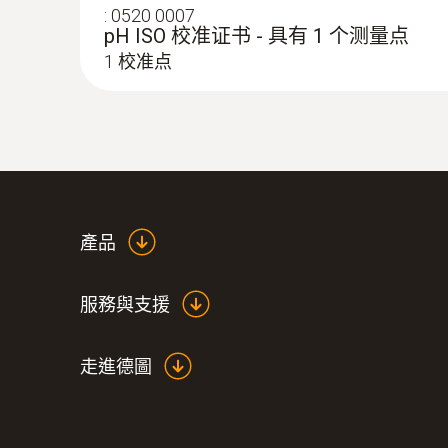
:
0520 0007
pH ISO 校准证书 - 具有 1 个测量点
1 校准点
:
0563 2065
testo 206-pH1 pH酸鹼度/溫度測量儀
產品
服務與支援
走進德圖