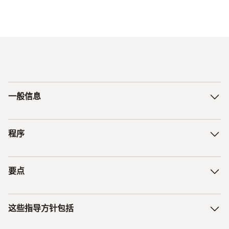
一般信息
通过介于 60 °C 和 100 °C 之间的中心温度灭活致病菌，
程序
延长食品保质期的同时完全保留营养成分
系统应每年进行一次验证。
1: Warm-up phase
要点
The water temperature is brought to the previously defined
pasteurization temperature of +95 °C, for example, in an
检查并定期验证巴氏杀菌过程是否有效
autoclave pot.
这些指导方针包括
确定正确的保持时间/巴氏杀菌温度和 P 值
2: Pasteurization