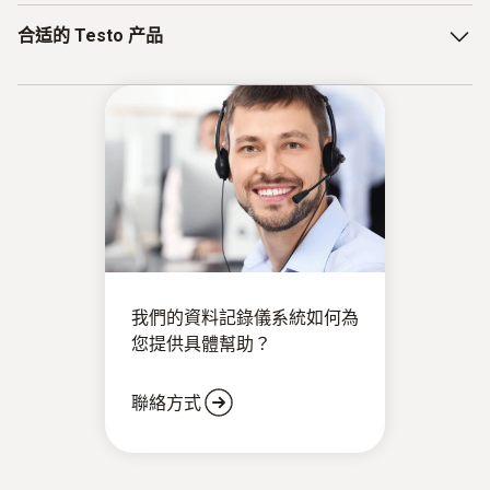
HACCP
测量巴氏杀菌过程中温度最低点的温度
合适的 Testo 产品
The pasteurization temperature is reached throughout the
system and there is homogeneous temperature
正确放置数据记录仪对于确保可靠杀灭产品中的细菌至
distribution. The process duration and pasteurization
关重要
testo 191 HACCP 数据记录仪系统，包含 HACCP 数据
temperature vary depending on the product.
记录仪、软件和多功能箱
3: Cooling phase
测量范围为 -50 到 +140 °C
The product is removed from the autoclave pot and brought
方便置于小型容器内的小电池
to room temperature. Depending on the product and system
附件种类丰富，支持将记录仪放置在理想位置以测量中
type, clean-in-place cleaning (CIP) is necessary to prevent
心温度
the formation of micro-organisms in the system.
我們的資料記錄儀系統如何為
通过软件轻松计算 P 值和保持阶段持续时间
您提供具體幫助？
聯絡方式