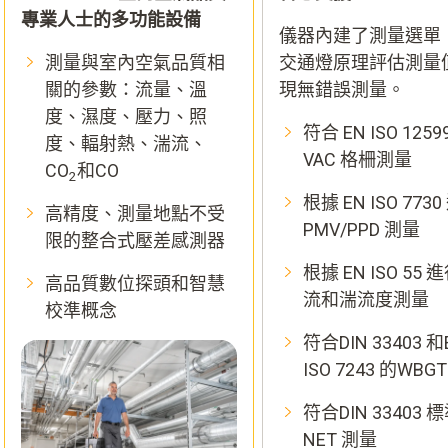
專業人士的多功能設備
儀器內建了測量選單
測量與室內空氣品質相
交通燈原理評估測量
關的參數：流量、溫
現無錯誤測量。
度、濕度、壓力、照
符合 EN ISO 1259
度、輻射熱、湍流、
VAC 格柵測量
CO
和CO
2
根據 EN ISO 773
高精度、測量地點不受
PMV/PPD 測量
限的整合式壓差感測器
根據 EN ISO 55 
高品質數位探頭和智慧
流和湍流度測量
校準概念
符合DIN 33403 和
ISO 7243 的WBG
符合DIN 33403 
NET 測量