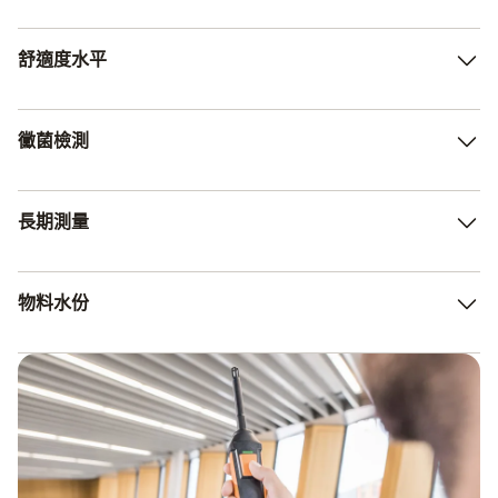
舒適度水平
舒適度是供暖與通風系統調節的一項重要指數。 相對濕度
黴菌檢測
和溫度是監測熱舒適度的決定性參數。 此時的室內空氣相
對濕度應在30 % 到65 % 的範圍內變化。
黴菌的發生可能是因為結構損壞，也可能因為不正確的通風
長期測量
行為 針對黴菌檢測，應使用便攜的溫濕度計或具有專門濕
度影像測量模式的紅外線熱像儀。 您也可以使用有露點計
算功能的空氣濕度測量儀，定位有冷凝風險的危險位置。
如涉存檔、倉儲或舒適度，較長時間的濕度測定具有重要意
物料水份
義。 德圖濕度資料記錄器是長期資料測量的理想選擇。 這
樣您就能自如應對高精度的連續測量以及空氣濕度數值的記
錄。
在控制储存和干燥条件方面，Testo的材料湿度计非常实
用。 它藉助薄型高效刺入式探針，以非破壞性的方式無礙
地測量建築材料和木材的濕度。 部分型號還能測量空氣濕
度。 這樣，當濕度水平過高時，您可以迅速而徹底地找到
原因。