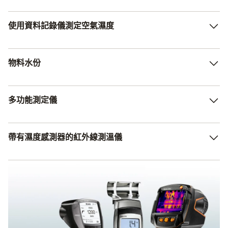
使用資料記錄儀測定空氣濕度
無論是在倉庫、辦公室還是樓屋想要測量室內空氣濕度，
物料水份
Testo 濕度資料記錄器都非常適合。 我們還有小體積的迷你
數據記錄儀，用於在博物館或圖書館等公共建築中測量。
測量建築測量和木材的濕度，是許多不同工作領域的日常工
多功能測定儀
作。 使用可靠的材料濕度測量儀定位黴菌、建築濕度損壞
或存放錯誤的木材。
您在尋找一款測定儀，用於採集、存檔並分析空氣濕度以及
帶有濕度感測器的紅外線測溫儀
所有環境相關參數嗎？ 那麼，我們向您推薦Testo多功能測
定儀。 僅用一台儀器，您便可進行有關空調與通風系統調
節或空氣品質監測的所有量測。 我們豐富的探頭款型確保
非接觸式測定溫度與濕度——具備濕度測定功能的紅外溫度
您為量測任務找到最佳裝備。
計為您測定溫度與濕度，根據款型還能採集露點等其他參
數。