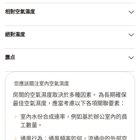
相對空氣濕度
最為常用的量測值是相對空氣濕度。 它指的是當前室內
絕對濕度
空氣濕度和最大空氣濕度的相對關係。 其單位為「相對
濕度百分比」(%rF)。 例如，舒適度範圍是30 %rF - 65
%rF。
與此相對的，絕對空氣濕度指的是1 m³ 封閉體積中的水
露点
蒸汽量。 它以克每立方米（g/m³）的單位表示，例如用
於記錄乾燥過程中的除濕。
露點是空氣濕度的一部分。 它指的是空氣必須冷卻至該
溫度，才能發生冷凝。 例如，流程溫度如果低於露點，
您應該關注室內空氣濕度
則會產生冷凝水。
房間的空氣濕度取決於多種因素。 為長期確保
最佳空氣濕度，應當考慮以下各項關聯要素：
室內水份合成速率，例如基於辦公室內的員
工數量。
通風行為：通風頻率如何，流通中的外部空