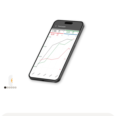
配置測量儀器
顯示測量值曲線圖
保存