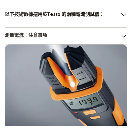
以下技術數據適用於Testo 的兩種電流測試儀：
測量範圍為6 至600 V
測量電流：注意事項
或6 至1000 V，視儀器而定、
使用德圖測試儀測試電流時，電壓測試儀可以直接檢測危險
解析度為0.1 V，交流和直流的精度±測量值的1.5% + 3
電壓。 此外，測試儀器也符合嚴格的安全要求，並附有
位。
CSA 和CE 標誌。
在測試電壓之前，建議進行功能測試。 此外，測試儀符合
嚴格的安全標準，並附有TÜV、CSA 和 CE認證標誌。 以下
內容既能幫助您完成此過程，也能幫助您進行實際的電流測
試：
LED用於測量點的照明
數字顯示。