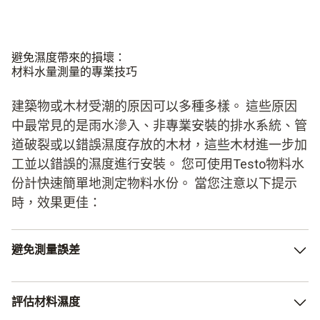
避免濕度帶來的損壞：
材料水量測量的專業技巧
建築物或木材受潮的原因可以多種多樣。 這些原因
中最常見的是雨水滲入、非專業安裝的排水系統、管
道破裂或以錯誤濕度存放的木材，這些木材進一步加
工並以錯誤的濕度進行安裝。 您可使用Testo物料水
份計快速簡單地測定物料水份。 當您注意以下提示
時，效果更佳：
避免測量誤差
測量材料濕度時，自身的人體熱量，特別是呼吸空氣不應流
評估材料濕度
向感測器，這很重要。 此時，讓感測器移動起來能起到輔