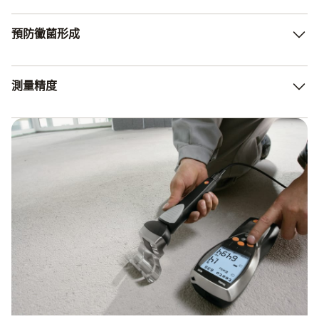
助作用- 不要太劇烈，不過也不要太緩慢。 這樣感測器就能
調節溫度，精確辨識材料濕度。
初步評估物料水份時，您應考慮以下四項因素：1. 室內水分
預防黴菌形成
的生成。 2.無線：帶藍牙的探頭 與外界空氣的交換，以及
其溫度和濕度。 3. 請勿對著探頭呼吸：您呼吸的空氣中含
有飽和二氧化碳，不得朝探頭方向流動。 牆面與家俱的吸
表面如果太潮濕，遲早會形成黴菌。 使用Testo 紅外線熱像
測量精度
水性能。 4. 經由外部構件的水份遷移。
儀的表面濕度功能儘早識別易黴變的位置，並採取相應措施
整個通風和環境技術都由歐盟統一的標準和準則規定。 其
中就規定，通風技術設備調試的濕度測量精度應達± 15%。
請注意使用高度精確的物料水份計進行測定，以獲取符合標
準的量測結果。 Testo始終為您保駕護航。