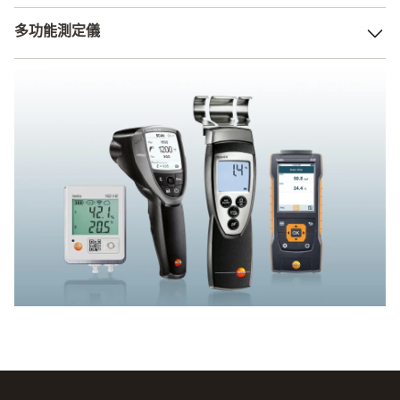
觀地編寫最小值與最大值或限值程式。 一旦超出限值，則
除物料水份測定外，空氣濕度是另一重要的濕度參數。 在
將觸發警報。 智慧的軟體解決方案將為您完成結果讀取。
多功能測定儀
大多數情況下，濕度計與其他相關測量參數結合在一起，因
此外，外接濕度探針的資料記錄儀能夠極速回應。
此您可以使用相同儀器進行溫度或材料濕度測量。 彰顯
您是否已對Testo廣泛的全能產品有所耳聞？我們的多功能
Testo效能優勢！
測量儀器不僅可以處理濕度和溫度。 它以專業精確度測定
您所需的任何量測值。 例如用於調節空調系統與評估室內
環境。 智慧型介面、大量感測器和探頭可供選擇，讓這成
為可能——而且操作仍然非常簡單。 Testo亦可為您量身打
造最為合適的專屬全能產品。