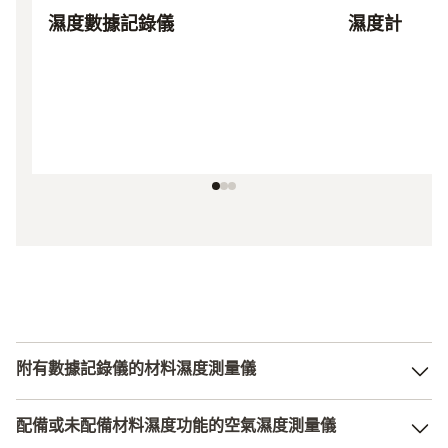
濕度數據記錄儀
濕度計
附有數據記錄儀的材料濕度測量儀
您是否希望不僅測量材料濕度，還要持續確定和記錄測量數
配備或未配備材料濕度功能的空氣濕度測量儀
據？ 那麼濕度資料記錄器就是您的理想儀器。 您可簡單直