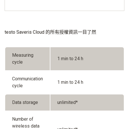
testo Saveris Cloud 的所有授權資訊一目了然
Measuring
1 min to 24 h
cycle
Communication
1 min to 24 h
cycle
Data storage
unlimited*
Number of
wireless data