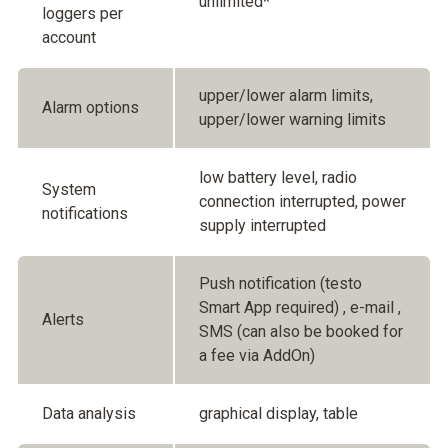
unlimited*
loggers per
account
upper/lower alarm limits,
Alarm options
upper/lower warning limits
low battery level, radio
System
connection interrupted, power
notifications
supply interrupted
Push notification (testo
Smart App required) , e-mail ,
Alerts
SMS (can also be booked for
a fee via AddOn)
Data analysis
graphical display, table