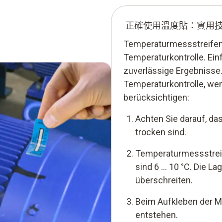
正確使用溫度貼：實用
Temperaturmessstreifen s
Temperaturkontrolle. Ein
zuverlässige Ergebnisse.
Temperaturkontrolle, we
berücksichtigen:
Achten Sie darauf, da
trocken sind.
Temperaturmessstreife
sind 6 ... 10 °C. Die L
überschreiten.
Beim Aufkleben der M
entstehen.