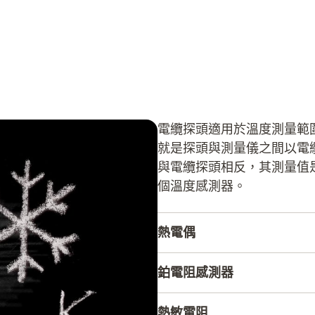
電纜探頭適用於溫度測量範
就是探頭與測量儀之間以電
與電纜探頭相反，其測量值
個溫度感測器。
熱電偶
熱電偶通過熱電效應進行溫
鉑電阻感測器
不同的合金組成，那麼其接
溫度已知（冷連接點），那
鉑電阻感測器（Pt 100
熱敏電阻