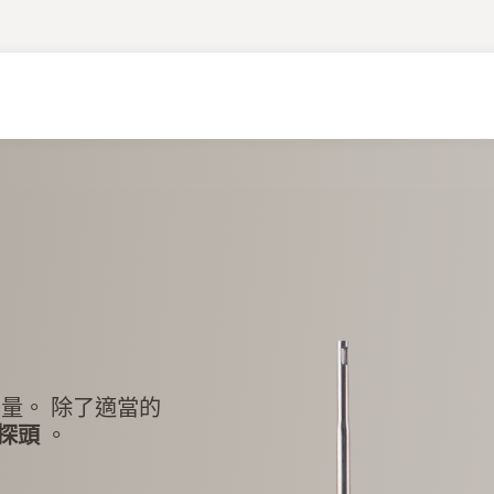
量。 除了適當的
探頭
。