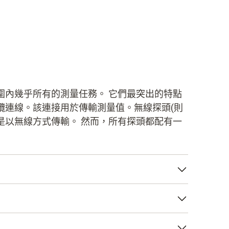
圍內幾乎所有的測量任務。 它們最突出的特點
纜連線。該連接用於傳輸測量值。無線探頭(則
是以無線方式傳輸。 然而，所有探頭都配有一
度測量：電流在電路中流動，如果電纜由兩種
觸點將會具有不同的溫度。 如果一個接觸點的
麼此時的“熱電電壓”就是測量點（熱端）和冷連
感測器）通常是基於所謂的正溫度係數電阻效應