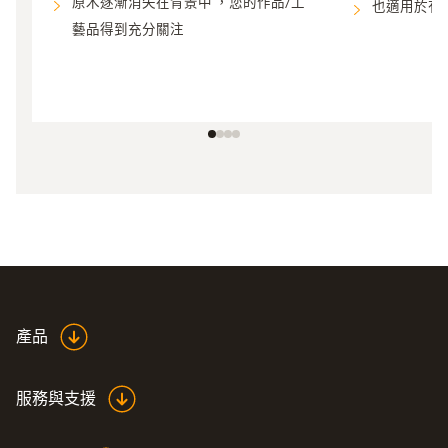
原木逐漸消失在背景中 ，您的作品/工
也適用於有
藝品得到充分關注
產品
服務與支援