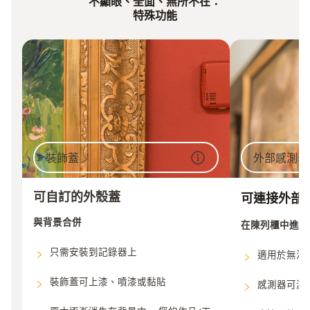
不顯眼、全面、無所不在：
特殊功能
裝飾蓋
外部感測器
可自訂的外殼蓋
可連接外部
與背景合併
在陳列櫃中進行
只需安裝到記錄器上
適用於無法安
裝飾蓋可上漆、噴漆或黏貼
感測器可測量°