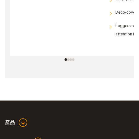
Deco-cover c
Loggers rema
attention is
產品