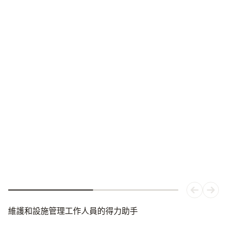
銳利畫質
無論短期還是長期
testo 883 紅外熱像儀配有手動對焦和可更換鏡頭
維護和設施管理工作人員的得力助手