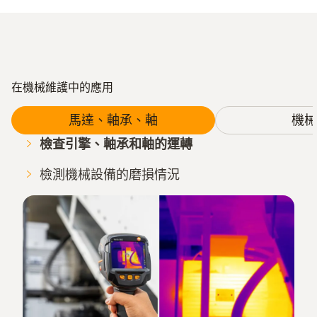
在機械維護中的應用
馬達、軸承、軸
機械
檢查引擎、軸承和軸的運轉
檢測機械設備的磨損情況