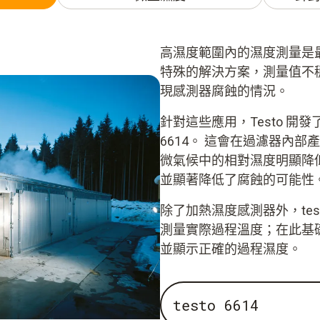
高濕度範圍內的濕度測量是
特殊的解決方案，測量值不
現感測器腐蝕的情況。
針對這些應用，Testo 開發
6614。 這會在過濾器內部
微氣候中的相對濕度明顯降
並顯著降低了腐蝕的可能性
除了加熱濕度感測器外，test
測量實際過程溫度；在此基
並顯示正確的過程濕度。
testo 6614