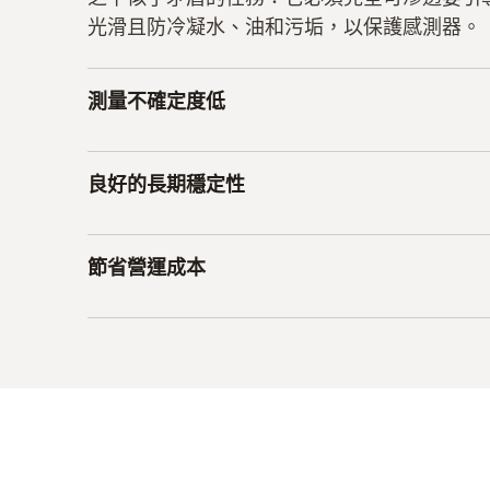
光滑且防冷凝水、油和污垢，以保護感測器。
測量不確定度低
經過大量研究，這些作用在德圖濕度感測器中得到
良好的長期穩定性
高穩定性，可以保證 Testo 濕度變送器的測量不確
此外，濕度感測器還具有很高的長期穩定性。
節省營運成本
實驗室（PTB、NIST 等）對 Testo 的
+/- 1 %RH限值。
濕度測量越精確，空調系統的運作成本就越低。 根據國際
等），空調系統需要將空氣濕度控制在30%RH 
入目標範圍，並透過加濕將較低的濕度水平帶
如果使用總測量誤差為+/- 2 %RH（測量
運行成本明顯低於使用總測量誤差為+/- 6 