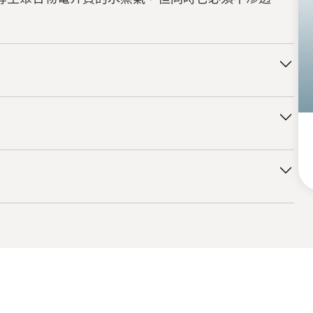
了最佳組合。 這種結構以及 Testo 生產和校準的
定度為+/- 2 %RH，甚至可以選擇+/-1 %RH。
 這在實驗室間測試中得到了證明，其中多個國際校準
多個濕度感測器進行了測試，即使沒有重新校準，也不會超過
標準（ASHRAE Fundamentals、DIN 1946
到65%RH 之間。 必須透過除濕將較高的濕度水平帶
入目標範圍。
不確定度，包括長期漂移）的濕度變送器進行濕度測量，則
%RH（不確定度，包括長期漂移）的典型氣候傳送器。