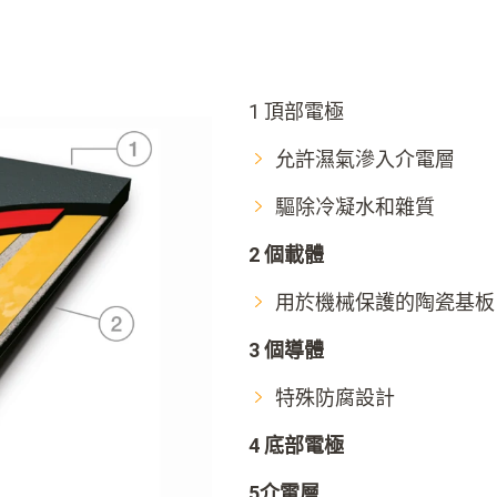
室應用，高品質濕度變送器的優勢就更加明顯。
1 頂部電極
允許濕氣滲入介電層
驅除冷凝水和雜質
2 個載體
用於機械保護的陶瓷基板
3 個導體
特殊防腐設計
4 底部電極
5介電層