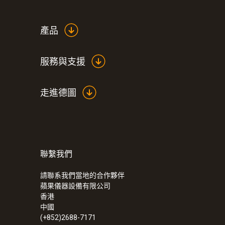
技術參數
產品
服務與支援
走進德圖
聯繫我們
:
0632 3340
testo 340 - 工業煙氣分析儀
請聯系我們當地的合作夥伴
蘋果儀器設備有限公司
香港
中國
(+852)2688-7171