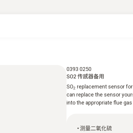
0393 0250
SO2 传感器备用
SO
replacement sensor for 
2
can replace the sensor your
into the appropriate flue gas
测量二氧化硫