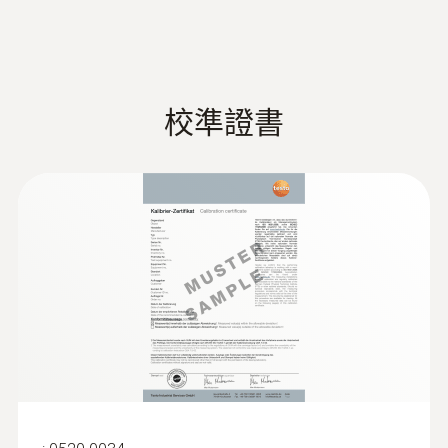
德图售后服务部电化学
testo 340 手持式煙氣分析儀的緊湊型設計及
量對設備是否滿足政府設定的排放限值進行檢
气体传感器订购列表
專業可靠的技術背景確保其便攜性及精確性，
(
549.48 KB
)
測和監控，並可對持續工作的在線排放監測設
（适用于 testo 340、
適用於各種工業煙氣分析及排放檢測應用。
絕壓
備進行功能性測試。在過程監控和産品品質檢
testo 340 升级版）
熱處理系統的安裝及調試
測方面，煙氣分析儀儀器的應用正愈加頻繁。
校準證書
工業鍋爐/燃燒設備的檢測
測量範圍
德图工业排放测量解决方
testo 340 優勢一覽
火電廠的排放檢測
(
14.0 MB
)
案
高濃度測量的理想工具
+600 ~ +1150 hPa
當儀器記錄到極高的濃度時，量程擴展功
高濃度煙氣？ testo 340 游刃有
能會自動開啓，測量工作不會中斷。傳感
餘！
測量精度
器負載不會大于低濃度時的負載，從而最
:
0516 7600
运输箱
±10 hPa
大限度地延長傳感器的壽命。
testo 340 手持式煙氣分析儀標配量程擴展功
For transporting probes with an overall length
testo 340 操作说明书
(
1002.68 KB
)
能，在高濃度煙氣測量應用中無需再為傳感器
of > 335 mm
解析度
量程不夠而煩惱（比如在工業煙氣分析過程
中）。量程擴展功能（稀釋）在突發煙氣濃度
1 hPa
工業發動機的維護測量工作
過高情況下自動啟動，無需額外高濃度傳感
器。
為了實現工業發動機的最優運行，煙氣分析儀
Instruction manual
(
866.58 KB
)