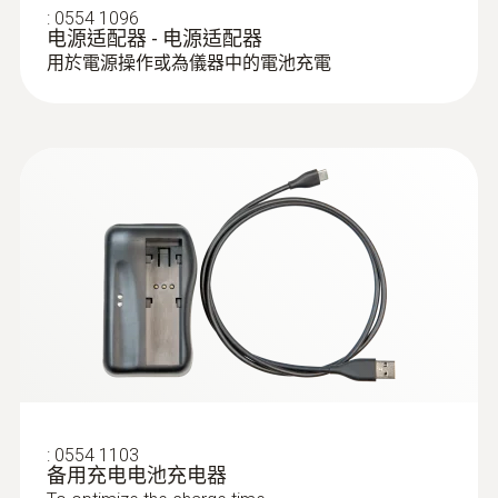
需事先對儀器有了解）。用戶只需幾分鍾便可
:
0554 1096
电源适配器 - 电源适配器
進行操作。
用於電源操作或為儀器中的電池充電
:
0600 7617
1200 °C延长采样管
高濃度條件下測量不受限
通过连接延长采样管，采样管总长度可达3m
在調試燃燒器和測量不熟悉的系統時，可能出
現高排放值突發的情況。此時，量程擴展功能
會自動開啓在苛刻的日常工作中保持高度可用
性
在苛刻的日常工作中保持高度可用性
堅固外殼，有效保護測量儀器，防撞擊。
:
0554 1103
备用充电电池充电器