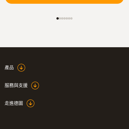
:
0600 9797
產品
燃烧空气探头，浸入深度60 mm - 迷你
环境空气探头，浸入深度60 mm
Flexible positioning (immersion depth 60
服務與支援
mm, cable length 2.2 m)
走進德圖