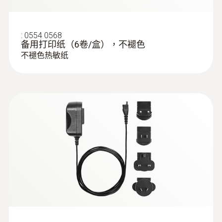
工業燃燒器的維護
:
0554 0568
testo 340煙氣分析儀可為維護工程師提供廣泛
备用打印纸（6卷/盒），不褪色
:
0600 7616
的技術功能支持。除了確保遵循環保的法規要
不褪色热敏纸
工业烟气采样探头用前置过滤器
求外，還可用于檢測設備是否運行良好，並有
避免采样管和采样软管在采样高含尘量烟气
效優化燃燒器的效率。煙氣測量更可幫助工程
时发生气路堵塞
師對工業燃燒器進行定期的調試，安全且高
效，在設備運行不穩定時，還可幫助工程師排
除故障。
testo 340 優勢一覽
儀器預設功能有效地節省您的時間
針對不同的應用，儀器都預設有相應的典型燃
料、一系列煙氣參數以及實用的儀器設置。屏
幕上的提示可引導用戶完成測量工作（用戶無