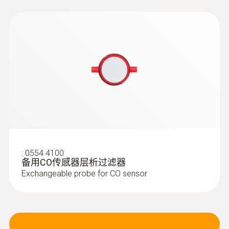
:
0600 3692
迷你环境空气探头 - 迷你环境空气探头
:
0554 4100
Can be plugged directly into the flue gas
备用CO传感器层析过滤器
analyzer
Exchangeable probe for CO sensor