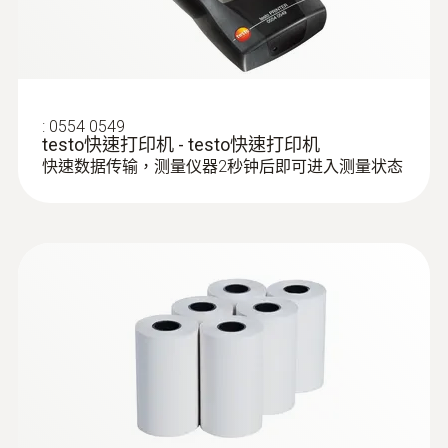
高濃度CO條件下測量不受限
遇到高濃度排放值突發的情況時（如高達
50,000 ppm），無需了解發動機狀況，傳感器
的自動稀釋功能會打開，通過新鮮空氣進行稀
:
0554 0549
testo快速打印机 - testo快速打印机
釋，完成測量，不會影響傳感器的工作壽命。
:
0600 7615
快速数据传输，测量仪器2秒钟后即可进入测量状态
热电偶(2.2 m)
K型热电偶
適于工業發動機的特殊煙氣探針
這些探針非常耐熱，在不同的壓力條件下（如
在催化轉化前後的測量）可進行補償。
特定的發動機參數
對于工業發動機來說最
重要的參數，如O2, CO, NO, NO2, NOx 及
Lambda，可一並顯示。