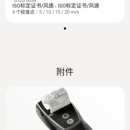
:
0520 0034
是維護工程師的日常必備工具。工業發動機的
easyEmission
請注意：testo 340 必須安裝至少2個煙氣傳感
ISO标定证书/风速 - ISO标定证书/风速
O₂測量
試運行、定期的維護保養以及在系統不穩定時
4 个校准点：5 / 10 / 15 / 20 m/s
器才能正常工作，最多可安裝4個煙氣傳感
進行故障排查都需要進行煙氣的測量工作。煙
器。
測量範圍
氣測量旨在確保發動機的運行參數處于最優狀
態，同時還能滿足政府關于排放的強制法規。
0 ~ 25 Vol.%
定期進行維護保養可以防止系統在運行較長時
間之後突然發生故障，導致停工；確保系統擁
測量精度
有較高的質量和效率，這對于控制排放水平有
:
0600 7610
很重要的影響。
±0.2 Vol.%
1200°C工业烟气采样探头套装
附件
testo 340 優勢一覽
易於操作
解析度
NO 和 NO2單獨測量
0.01 Vol.%
真實的NOx值是通過NO和NO2傳感器的組合測
量得到的。燃氣發動機排放的NOx值中NO2的
成分會有很大的波動，所以，想要獲得準確的
响應時間 t₉₀
NOx值，對氣體組分單獨進行測量是很有必要
< 20 s
的。