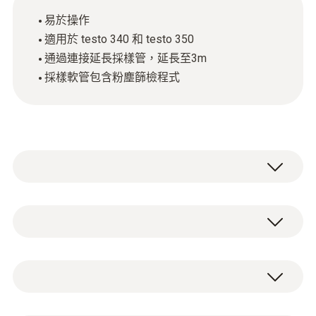
易於操作
適用於 testo 340 和 testo 350
通過連接延長採樣管，延長至3m
採樣軟管包含粉塵篩檢程式
1200°C工業煙氣採樣探頭套裝，適用於 testo
340 和 testo 350，可用於採樣高溫煙氣
（<1200°C），也可用於在大直徑採樣點處採
技術參數
樣煙氣。
非加熱採樣管，可連接最多2根延長採樣
重量
管，總長度可達3m。