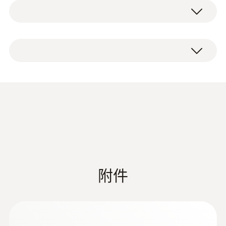
非加熱手柄
您可
熱電偶（2.2m）可安裝在2m長採樣管內，
1190 g
1200°C非加熱採樣管
用於測量煙溫。
非加熱採樣軟管，包含粉塵篩檢程式
前置篩檢程式，可安裝在採樣管末端，用
探針套管長度
K型熱電偶
於採樣高含塵量的煙氣。
使用此套裝搭配其他附件，建立某類特殊應用
1,053 mm
工況下的採樣方案。
應用領域
外殼
1200°C工業煙氣採樣探頭套裝，搭配恰當的測
Metal housing
Industrial flue gas probe
(
3.82 MB
)
量儀器，可用於：
測量爐內氣氛
電纜長度
Instruction manual
測量煙氣，用於監測能效/調試工業裝置
Industrial flue gas
(
3.82 MB
)
4 m
測量煙氣，用於預先檢查氣態污染物排放
附件
probes
濃度值
測量煙氣，用於檢查煙氣清潔系統
探頭杆直徑
監測排放
12 mm