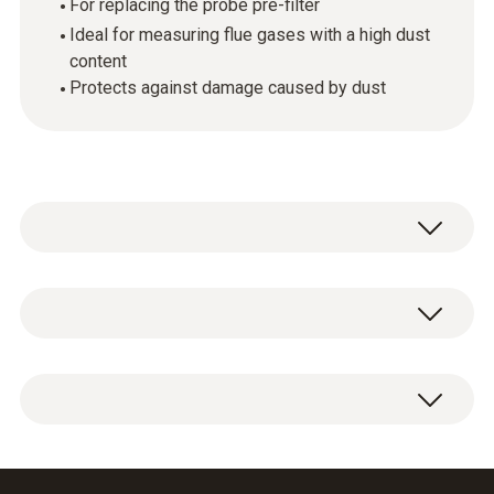
For replacing the probe pre-filter
Ideal for measuring flue gases with a high dust
content
Protects against damage caused by dust
技術參數
重量
2 x spare sintered filters.
22 g
直徑