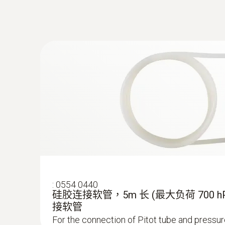
為了實現工業發動機的最優運行，煙氣分析儀是
:
0635 2145
L型皮托管 - 流速測量
需要進行煙氣的測量工作。煙氣測量旨在確保發
流速測量
在運行較長時間之後突然發生故障，導致停工；
:
0632 3341
testo 340 優勢一覽
testo 340 - 工業煙氣分析儀升級版
可測量CO，CO
，NO，NO
NO
，SO
low
low，
2
2
NO 和 NO2單獨測量
真實的NOx值是通過NO和NO2傳感器的組合測
組分單獨進行測量是很有必要的。
高濃度CO條件下測量不受限
遇到高濃度排放值突發的情況時（如高達50,0
影響傳感器的工作壽命。
適于工業發動機的特殊煙氣探針
:
0554 0440
硅胶连接软管，5m 长 (最大负荷 700 hPa 
這些探針非常耐熱，在不同的壓力條件下（如在
接软管
For the connection of Pitot tube and pressu
特定的發動機參數
對于工業發動機來說最重要的參數，