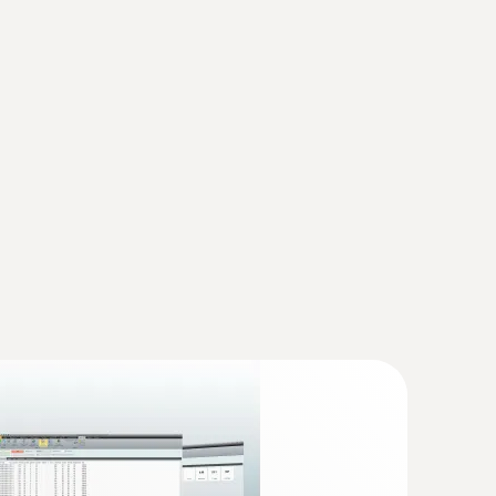
長700mm，直徑8mm，耐溫500°C
色按钮分离并更换采样管