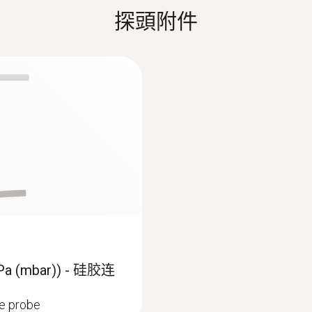
白色
維護工程師的日常必備工具。工業發動機的試運行、定期
探頭附件
IR/IRDA介面
動機的運行參數處于最優狀態，同時還能滿足政府關于排
外殼
重量
確保系統擁有較高的質量和效率，這對于控制排放水平有
Instruction manual easyEmission
:
0554 1096
重量
Metal housing
50 g
电源适配器 - 电源
258 g
用於電源操作或為儀
電纜長度
量得到的。燃氣發動機排放的NOx值中NO2的成分會有很
2.2 m
皮託管
探頭杆直徑
00 ppm），無需了解發動機狀況，傳感器的自動稀釋功
8 mm
最高溫度
(mbar)) - 硅胶连
催化轉化前後的測量）可進行補償。
500 °C
re probe
如O2, CO, NO, NO2, NOx 及 Lambda，可一並