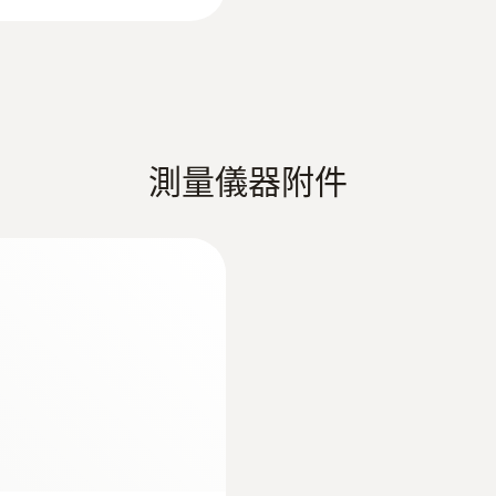
Product colour
Black; silver
:
0554 3385
备用过滤芯，10个/
:
0635 2345
量流速和温度 - 直
L型皮托管，不锈钢，
量状态
防尘保护
供廣泛的技術功能支持。除了確保遵循環保的法規要求外，還
測量儀器附件
 到 +1000 °C
L型皮托管，不锈钢，
行定期的調試，安全且高效，在設備運行不穩定時，還可
For measuring flow ve
、一系列煙氣參數以及實用的儀器設置。屏幕上的提示可
高排放值突發的情況。此時，量程擴展功能會自動開啓在