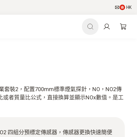
HK
級工業套裝2，配置700mm標準煙氣探針，NO，NO2傳
比或者質量比公式，直接換算並顯示NOx數值。是工
，NO2 四組分預標定傳感器，傳感器更換快速簡便