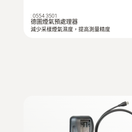
在苛刻的日常工作中保持高度可用性
:
0554 3501
堅固外殼，有效保護測量儀器，防撞擊。
德圖煙氣預處理器
減少采樣煙氣濕度，提高測量精度
:
0554 0568
备用打印纸（6卷/盒），不褪色
不褪色热敏纸