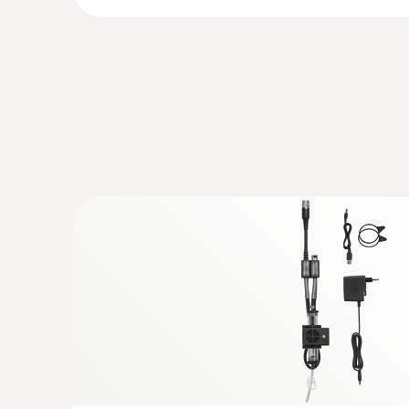
工業燃燒器的維護
:
0554 0549
testo快速打印机 - testo快速打印机
:
0635 2042
直皮托管，不锈钢，750 mm长，用于测
快速数据传输，测量仪器2秒钟后即可进入测
testo 340煙氣分析儀可為維護工程師提
皮托管，不锈钢，750 mm长，耐温范围 -40
效率。煙氣測量更可幫助工程師對工業燃燒器進
For measuring flow velocity
testo 340 優勢一覽
儀器預設功能有效地節省您的時間
針對不同的應用，儀器都預設有相應的典型燃料
了解）。用戶只需幾分鍾便可進行操作。
高濃度條件下測量不受限
在調試燃燒器和測量不熟悉的系統時，可能出現