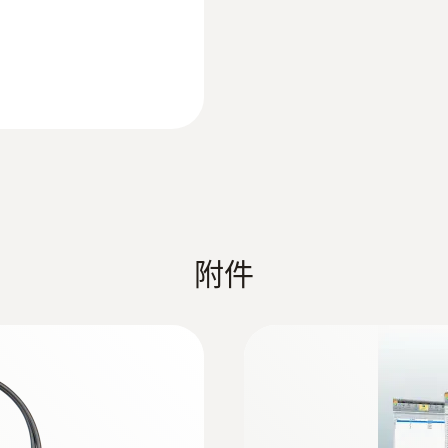
:
0600 9767
模組化煙氣採樣探頭，
通过按下手柄前端黄
附件