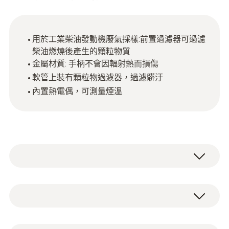
用於工業柴油發動機廢氣採樣:前置過濾器可過濾
柴油燃燒後產生的顆粒物質
金屬材質: 手柄不會因輻射熱而損傷
軟管上裝有顆粒物過濾器，過濾髒汙
內置熱電偶，可測量煙溫
烟气采样探头，搭配恰当的测量仪器，在执行
固定式工业发动机专业烟气测量做作业时表现
优秀。采样探头耐温达1000℃，全身金属材