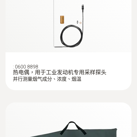
探頭杆直徑
选配件热电偶供您选择订购。热电偶可在测量
8 mm
烟气成分、浓度的同时测量烟气温度，且带有
热保护手柄，可避免热电偶与金属手柄熔化结
:
0632 3340
探針套管末端長度
testo 340 - 工業煙氣分析儀
合在一起。
14 mm
采样管与手柄为螺纹连接，易更换。
Product colour
:
0600 8898
热电偶，用于工业发动机专用采样探头
应用
并行测量烟气成分、浓度、烟温
Black; silver
带有前置过滤器的工业发动机专用采样探头-
最高溫度
搭配恰当的测量仪器-可用于：
工业发动机烟气测量
1,000 °C
催化装置烟气测量
其他工业装置上的高正压采样点的烟气测
量