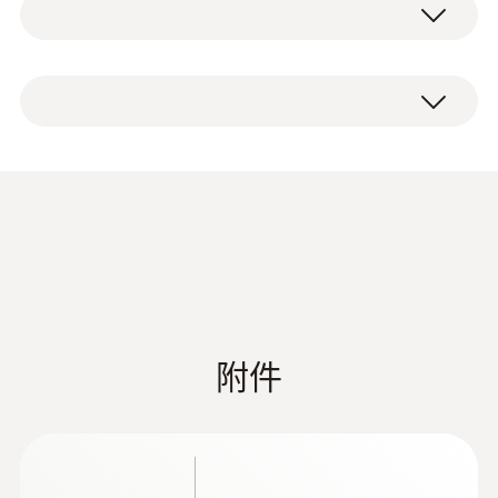
技術參數
质，手柄不会因烟囱热辐射而损伤。在高正压
的采样点，也可使用其进行烟气采样，探头最
前端处最高允许正压可达100mbar。
重量
带有前置过滤器的工业发动机专用采样探头的
670 g
组成：
前置过滤器在测量柴油发动机烟
装有前置过滤器的不锈钢采样管（长
探針套管長度
335mm）
气时起着非常重要的作用
装有颗粒物过滤器的采样软管（长4m）
335 mm
手柄
事实上，此款烟气采样探头，明显特征是配置
有前置过滤器，更适合于测量固定式柴油发动
外殼
机烟气。前置过滤器可过滤柴油燃烧后产生的
颗粒物质，保护采样管气路。前置过滤器焊接
Metal housing
在烟气采样探头上，因此不必担心滑落、丢
附件
失。
電纜長度
4 m
安装在采样软管上颗粒物过滤器，针对烟气进
行第二次过滤。