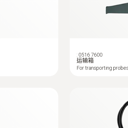
1,000 °C
:
0516 7600
运输箱
For transporting probes
:
0632 3520
testo 350 煙氣