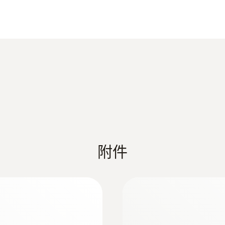
外殼
可用于：
工业发动机烟气测量
催化装置烟气测量
Metal housing
其他工业装置上的高正压采样点的烟气测量
電纜長度
4 m
探頭杆直徑
8 mm
附件
Product colour
Black; silver
:
0632 3511
testo 350 - 煙
最高溫度