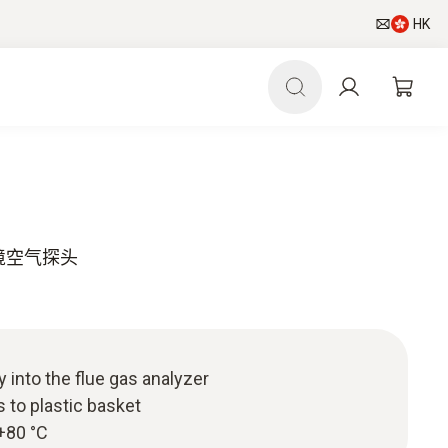
HK
境空气探头
y into the flue gas analyzer
 to plastic basket
+80 °C