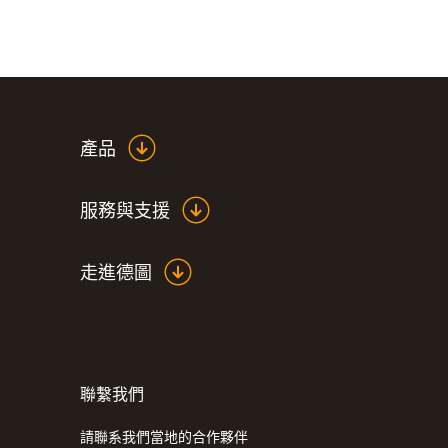
產品
服務與支援
走進德圖
聯繫我們
:
0632 3220
溫度
testo 320 - 高效烟气分析仪
請聯系我們當地的合作夥伴